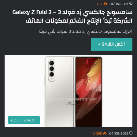
734
01/06/2021
سامسونج جالكسي زد فولد 3 – Galaxy Z Fold 3
الشركة تبدأ الإنتاج الضخم لمكونات الهاتف
أخيرًا.. سامسونج جالكسي زد فولد 3 سوف يأتي قريبًا
أكمل القراءة »
الهواتف الذكية
1٬060
04/05/2021