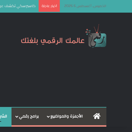
الخميس, أغسطس 6 2026
كاسبرسكي تكشف عن إطار OkoBot الخبيث لاستهداف مستخدمي ا
أخبار عاجلة
الرئيسية
الأجهزة والمواضيع
برامج رقمي
الشر