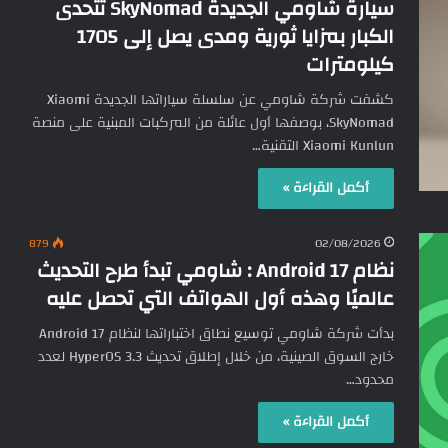
سيارة شاومي الجديدة SkyNomad تتحدى
الكبار بمزايا ثورية ومدى يصل إلى 1705
كيلومترات
كشفت شركة شاومي عن سلسلة سياراتها الجديدة Xiaomi
SkyNomad، بوصفها أول عائلة من المركبات المبنية على منصة
Xiaomi Kunlun التقنية…
أكمل القراءة »
879
02/08/2026
نظام Android 17 : شاومي تبدأ طرح التحديث
عالميًا وهذه أول الهواتف التي تحصل عليه
بدأت شركة شاومي توسيع نطاق اختباراتها لنظام Android 17
خارج السوق الصينية، من خلال إطلاق تحديث HyperOS 3.3 لعدد
محدود…
أكمل القراءة »