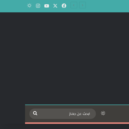
‫X
فيسبوك
‫YouTube
انستقرام
الوضع المظلم
الوضع المظلم
ابحث
عن