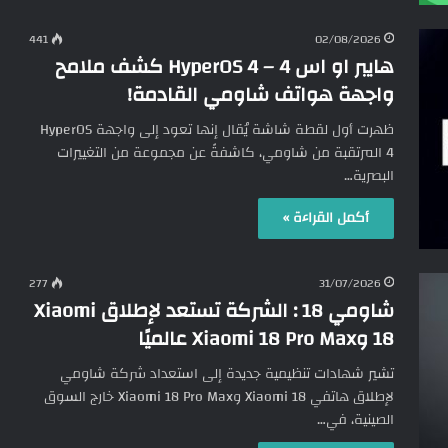
441
02/08/2026
هايبر او اس 4 – HyperOS 4 كشف ملامح
واجهة هواتف شاومي القادمة!
ظهرت أول لقطة شاشة يُقال إنها تعود إلى واجهة HyperOS
4 المرتقبة من شاومي، كاشفةً عن مجموعة من التغييرات
البصرية…
أكمل القراءة »
277
31/07/2026
شاومي 18 : الشركة تستعد لإطلاق Xiaomi
18 وXiaomi 18 Pro Max عالميًا
تشير شهادات تنظيمية جديدة إلى استعداد شركة شاومي
لإطلاق هاتفي Xiaomi 18 وXiaomi 18 Pro Max خارج السوق
الصينية، في…