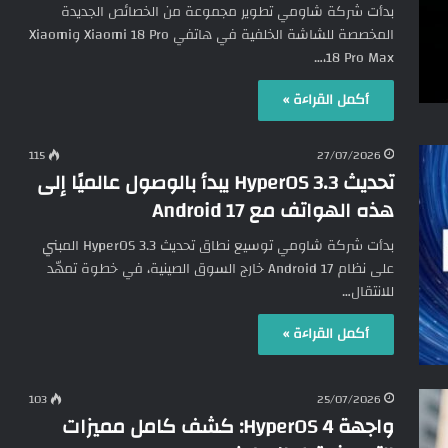
بدأت شركة شاومي تطوير مجموعة من الخصائص الجديدة
المخصصة للشاشة الخلفية في هاتفي Xiaomi 18 Pro وXiaomi
18 Pro Max،…
أكمل القراءة »
115
27/07/2026
تحديث HyperOS 3.3 يبدأ بالوصول عالميًا إلى
هذه الهواتف مع Android 17
بدأت شركة شاومي توسيع نطاق تحديث HyperOS 3.3 المبني
على نظام Android 17 خارج السوق الصينية، في خطوة تمهّد
للانتقال…
أكمل القراءة »
103
25/07/2026
واجهة HyperOS 4: كشف كامل مميزات