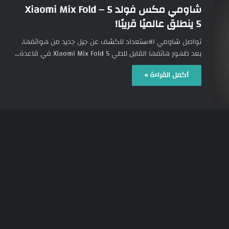
شاومي مكس فولد 5 – Xiaomi Mix Fold
5 ينطلق عالميًا قريبًا!
تواصل شاومي الاستعداد للكشف عن جيل جديد من هواتفها،
بعد ظهور هاتفها القابل للطي Xiaomi Mix Fold 5 في قاعدة…
أكمل القراءة »
66
21/07/2026
شاومي 18 – Xiaomi 18 كشف تفاصيل
سارة ومفاجآت منتظرة!
تستعد شركة شاومي لإجراء تغيير ملحوظ في جدول إطلاق
هواتفها الرائدة، إذ تشير أحدث التسريبات إلى أن سلسلة هواتف
“شاومي…
أكمل القراءة »