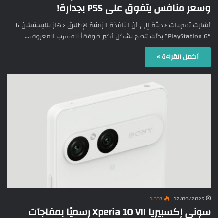
وسعر منافس يتفوق على PS5 بجدارة!
أشارت تسريبات حديثة إلى أن النافذة الزمنية لإطلاق جهاز بلايستيشن 6
“PlayStation 6” بدأت تتضح بشكل أكبر فوفقاً للمسرب المعروف…
أكمل القراءة »
1٬337
12/09/2025
سوني إكسبيريا Xperia 10 VII رسميًا بمفاجآت