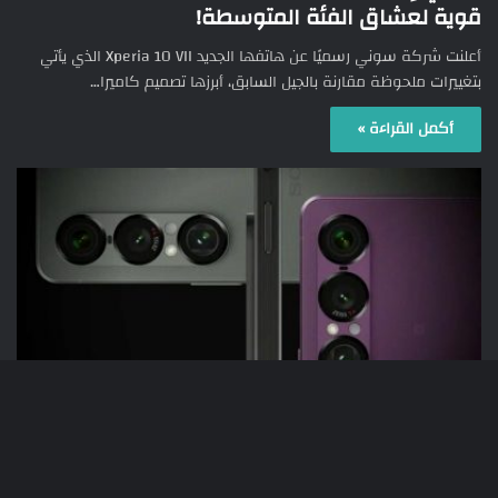
قوية لعشاق الفئة المتوسطة!
أعلنت شركة سوني رسميًا عن هاتفها الجديد Xperia 10 VII الذي يأتي
بتغييرات ملحوظة مقارنة بالجيل السابق، أبرزها تصميم كاميرا…
أكمل القراءة »
زر
638
13/05/2025
سوني إكسبيريا Sony Xperia 1 VII يصل رسميًا
ال