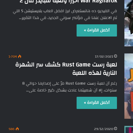
War Ragnarok أخيرًا ولعبة سبايدر مان 2
في الفيديو ده هانستعرض ابرز افضل العاب بلايستيشن 5 اللي
تم الاعلان عنها في مؤتمر سوني الجديد، في هذا التقرير…
أكمل القراءة »
1٬704
17/02/2021
لعبة رست Rust Game كشف سر الشهرة
النارية لهذه اللعبة
رغم أن لعبة رست Rust Game مرّ على إصدارها حوالي 8
سنوات، إلا أن شعبيتها عادت بشكل كبير خاصة على…
أكمل القراءة »
586
29/12/2020