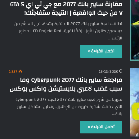
مقارنة سايبر بانك 2077 مع جي تي اي 5 GTA
V من حيث الواقعية | النتيجة ستفاجئك!
أطلقت لعبة سايبر بانك 2077 المرتقبة بشدة، في العاشر من
ديسمبر/ كانون الأول، زفقًا لفريق CD Projekt Red المطور
الرئيس…
أكمل القراءة »
1٬327
18/12/2020
مراجعة سايبر بانك Cyberpunk 2077 وما
سبب غضب لاعبي بلايستيشن واكس بوكس
تقريرنا عن شرح لعبة سايبر بانك 2077 لعبة Cyberpunk 2077
التي حققت شهرة كبيرة عن الإطلاق، وتحليل مشاكل سايبر
بانك…
أكمل القراءة »