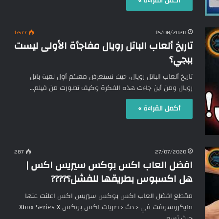
أكمل القراءة »
1٬577
15/08/2020
تاريخ ألعاب الباتل رويال مفاجأة الأولى ليست
ببجي؟
تاريخ ألعاب الباتل رويال، حيث نستعرض معكم أول لعبة باتل
رويال ومن أين جاءت هذه الفكرة وكيف تطورت من فيلم…
أكمل القراءة »
287
27/07/2020
افضل العاب اكس بوكس سيريس اكس |
هل اكسبوس بطريقها للفشل؟????
مقطع افضل العاب اكس بوكس سيريس اكس اعلنت عنها
مايكروسوفت في حدث حصريات اكس بوكس Xbox Series X
حيث تسعى…