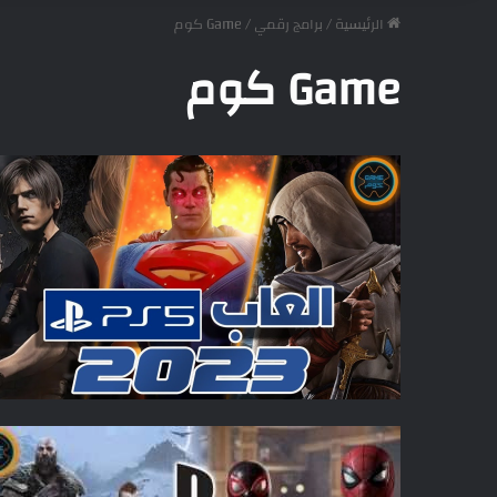
الرئيسية
/
برامج رقمي
/
Game كوم
Game كوم