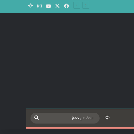
‫X
فيسبوك
‫YouTube
انستقرام
الوضع المظلم
الوضع المظلم
ابحث
عن