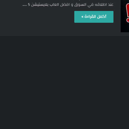
عند اطلاقه في السوق و افضل العاب بلايستيشن 5 ..…
أكمل القراءة »
318
1
12/06/2020
بلايستيشن 5 Playstation رسميا | مرحبا
بمستقبل الألعاب
تقريرنا عن بلايستيشن 5 – Sony Playstation 5 و افضل العاب
بلايستيشن 5 عرضتها سوني في مؤتمرها الذي أطلقت عليه…
أكمل القراءة »
322
25/05/2020
أفضل العاب بلايستيشن 5 – PS5 | المؤكدة
والمتوقعة – جرافيك غاية الروعة