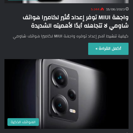
5٬344
15/06/2023
واجهة MIUI توفر إعداد مُثير لكاميرا هواتف
شاومي لا تتجاهله أبدًا لأهميته الشديدة
كيفية تنشيط أهم إعداد توفره واجهة MIUI لكاميرا هواتف شاومي
أكمل القراءة »
الهواتف الذكية