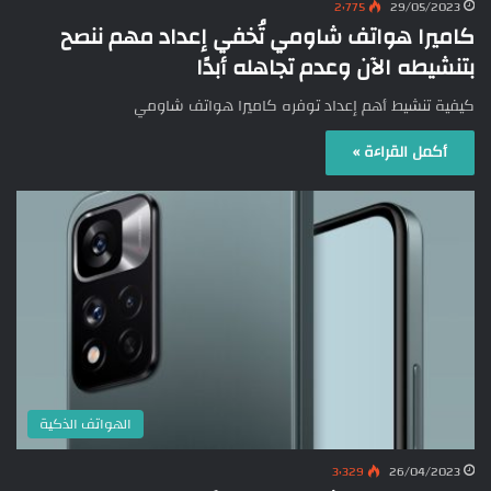
2٬775
29/05/2023
كاميرا هواتف شاومي تُخفي إعداد مهم ننصح
بتنشيطه الآن وعدم تجاهله أبدًا
كيفية تنشيط أهم إعداد توفره كاميرا هواتف شاومي
أكمل القراءة »
الهواتف الذكية
3٬329
26/04/2023