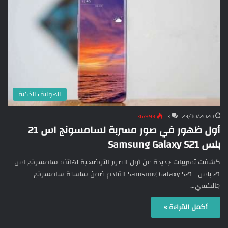
الهواتف الذكية
36٬993
3
23/10/2020
أول ظهور في صور مسربة لسامسونج اس 21
بلس Samsung Galaxy S21
كشفت تسريبات جديدة عن أول الصور التوضيحية لهاتف سامسونج اس
21 بلس +Samsung Galaxy S21 القادم ضمن سلسلة سامسونج
جالكسي…
أكمل القراءة »