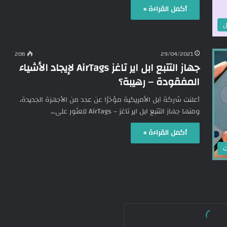
أكمل القراءة »
ل
206
29/04/2021
جهاز التتبع ابل اير تاغز AirTags لإيجاد الأشياء
المفقودة – رهيبة؟
أعلنت شركة آبل الأمريكية مؤخرًا عن عدد من الأجهزة الجديدة،
ومنها جهاز التتبع ابل اير تاغز – AirTags للعثور على…
أكمل القراءة »
ت