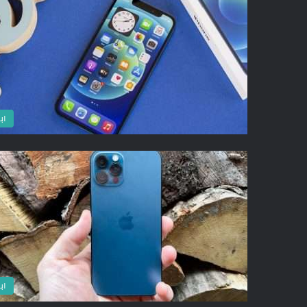
اب
اب