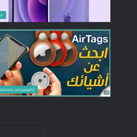
اب
إكسسوارات وملحقا