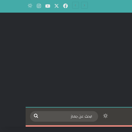
‫X
فيسبوك
‫YouTube
انستقرام
الوضع المظلم
الوضع المظلم
ابحث
عن