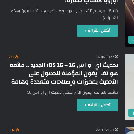
أوروبا لأسباب خطيرة!
قنبلة الموسم تنفجر في أوروبا بعد حظر بيع هاتف ايفون لهذه
الأسباب!ِ
أكمل القراءة »
ت
775
11/10/2022
تحديث اي او اس 16 – iOS 16 الجديد .. قائمة
هواتف ايفون المؤهلة للحصول على
التحديث بمميزات وإصلاحات متعددة وهامة
قائمة هواتف ايفون التى تتلقي تحديث اي او اس 16
أكمل القراءة »
ل
687
22/11/2021