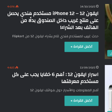
4٬076
14/10/2021
ايفون 12 – iPhone 12 مستخدم هندي يحصل
على منتج غريب داخل الصندوق بدلًا من
الهاتف بعد الشراء!
حدث غريب لمستخدم هندي قام بشراء ايفون 12 من Flipkart
أكمل القراءة »
ل
4٬821
13/09/2021
اسرار ايفون 12 : أهم 6 خفايا يجب على كل
مستخدم معرفتها
أهم المعلومات والأسرار حول هواتف ايفون 12
أكمل القراءة »