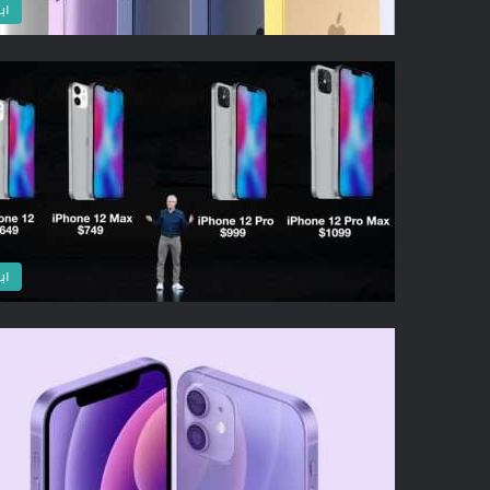
اب
اب