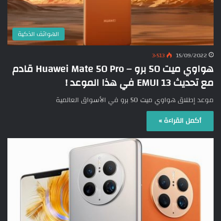
الهواتف الذكية
3٬513
15/09/2022
هواوي ميت 50 برو – Huawei Mate 50 Pro قادم
مع تحديث EMUI 13 في هذا الموعد !
موعد إطلاق هواوي ميت 50 برو في الأسواق العالمية
أكمل القراءة »