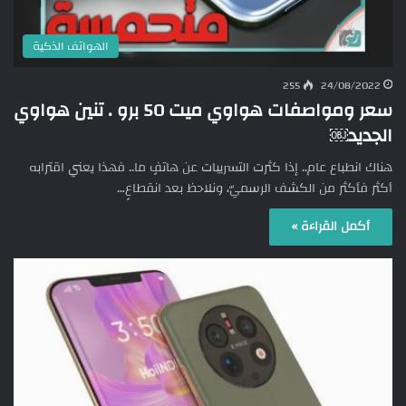
الهواتف الذكية
255
24/08/2022
سعر ومواصفات هواوي ميت 50 برو . تنين هواوي
الجديد￼
هناك انطباع عام.. إذا كثرت التسريبات عن هاتفٍ ما.. فهذا يعني اقترابه
أكثر فأكثر من الكشف الرسميّ، ونلاحظ بعد انقطاعٍ…
أكمل القراءة »