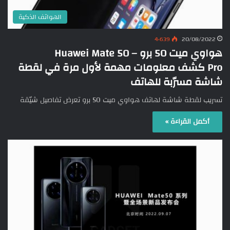
الهواتف الذكية
4٬639
20/08/2022
هواوي ميت 50 برو – Huawei Mate 50
Pro كشف معلومات مهمة لأول مرة في لقطة
شاشة مسرّبة للهاتف
تسريب لقطة شاشة لهاتف هواوي ميت 50 برو تعرض تفاصيل شيّقة
أكمل القراءة »