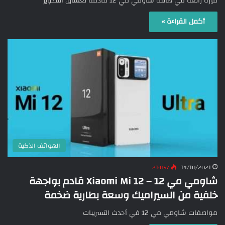
ميزة رائعة في هاتف شاومي مي 12 قادمة لعشاق التصوير
أكمل القراءة »
الهواتف الذكية
21٬057
14/10/2021
شاومي مي 12 – Xiaomi Mi 12 قادم بواجهة
خلفية من السيراميك وسعة بطارية ضخمة
مواصفات شاومي مي 12 في أحدث التسريبات