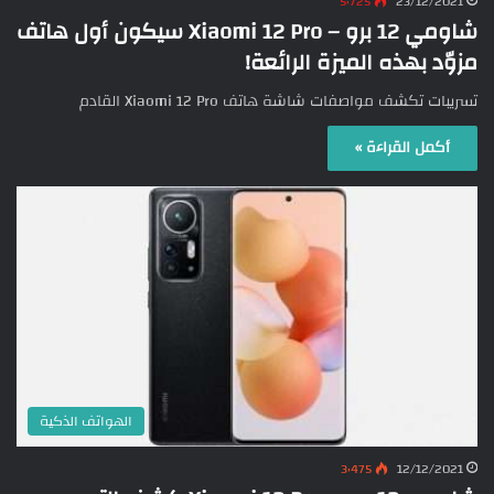
5٬725
23/12/2021
شاومي 12 برو – Xiaomi 12 Pro سيكون أول هاتف
مزوّد بهذه الميزة الرائعة!
تسريبات تكشف مواصفات شاشة هاتف Xiaomi 12 Pro القادم
أكمل القراءة »
الهواتف الذكية
3٬475
12/12/2021