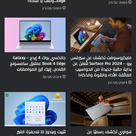
Edge…ولعت يا سادة!
29/12/2025
23/05/2024
مايكروسوفت تكشف عن سيرفس
جالكسي بوك 4 إيدج – Galaxy
برو – Surface Pro 2024 لتُعلن عن
Book 4 Edge عملاق سامسونج
بداية حقبة جديدة من الحواسيب
القادم.. إليك أبرز المواصفات
الفائقة الأداء والقوة والذكاء!
18/05/2024
22/05/2024
هواوي تكشف رسميًا عن
تثبيت ويندوز 11 للاجهزة الغير