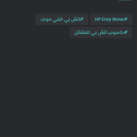
HP Envy Move
اتش بي انفي موف
حاسوب اتش بي المتنقل