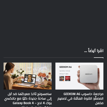
اقرا أيضاً ...
مراجعة حاسوب GEEKOM A6
سامسونج تأخذ معركتها ضد أبل
المصغّر: القوة الهائلة في تصميم
إلى ساحة جديدة كليًا مع جالكسي
مذهل
بوك 4 ادج – Galaxy Book 4