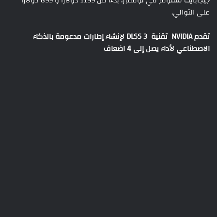
جيجابايت ستتوفر في نوفمبر، بدءًا من 1199 دولارًا و 899 دولارًا
على التوالي.
تقدم NVIDIA تقنية DLSS 3 لإنشاء إطارات مدعومة بالذكاء
الاصطناعي لأداء يصل إلى 4 اضعاف