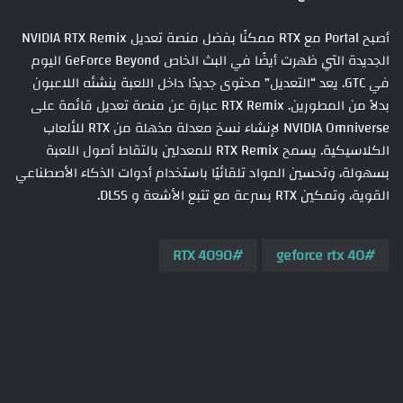
أصبح Portal مع RTX ممكنًا بفضل منصة تعديل NVIDIA RTX Remix
الجديدة التي ظهرت أيضًا في البث الخاص GeForce Beyond اليوم
في GTC. يعد “التعديل” محتوى جديدًا داخل اللعبة ينشئه اللاعبون
بدلاً من المطورين. RTX Remix عبارة عن منصة تعديل قائمة على
NVIDIA Omniverse لإنشاء نسخ معدلة مذهلة من RTX للألعاب
الكلاسيكية. يسمح RTX Remix للمعدلين بالتقاط أصول اللعبة
بسهولة، وتحسين المواد تلقائيًا باستخدام أدوات الذكاء الأصطناعي
القوية، وتمكين RTX بسرعة مع تتبع الأشعة و DLSS.
RTX 4090
geforce rtx 40