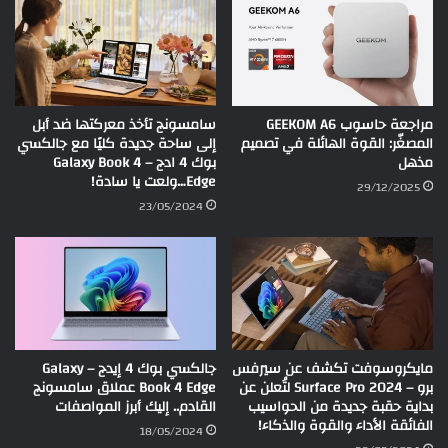
مراجعة حاسوب GEEKOM A6
سامسونج تأخذ معركتها ضد أبل
المصغّر: القوة الهائلة في تصميم
إلى ساحة جديدة كليًا مع جالكسي
مذهل
بوك 4 ادج – Galaxy Book 4
Edge…ولعت يا سادة!
29/12/2025
23/05/2024
مايكروسوفت تكشف عن سيرفس
جالكسي بوك 4 إيدج – Galaxy
برو – Surface Pro 2024 لتُعلن عن
Book 4 Edge عملاق سامسونج
بداية حقبة جديدة من الحواسيب
القادم.. إليك أبرز المواصفات
الفائقة الأداء والقوة والذكاء!
18/05/2024