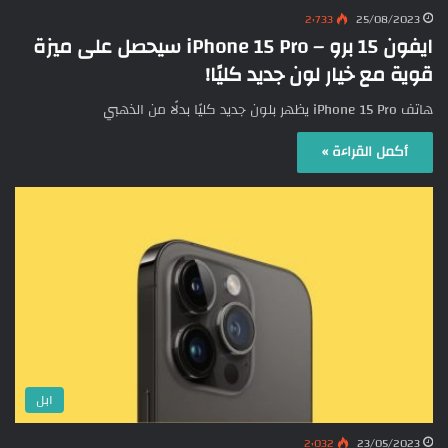
2٬733
25/08/2023
ايفون 15 برو – iPhone 15 Pro سيحصل على ميزة
قوية مع خيار لون جديد كليًا!
هاتف iPhone 15 Pro يظهر بلون جديد كليًا بدلًا من الذهبي
أكمل القراءة »
ابل
2٬032
23/05/2023