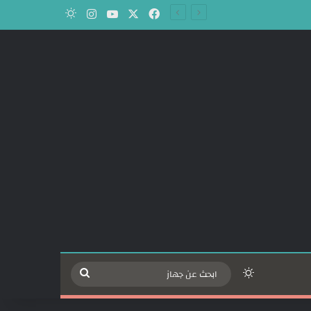
‫X
فيسبوك
‫YouTube
انستقرام
الوضع المظلم
الوضع المظلم
ابحث
عن