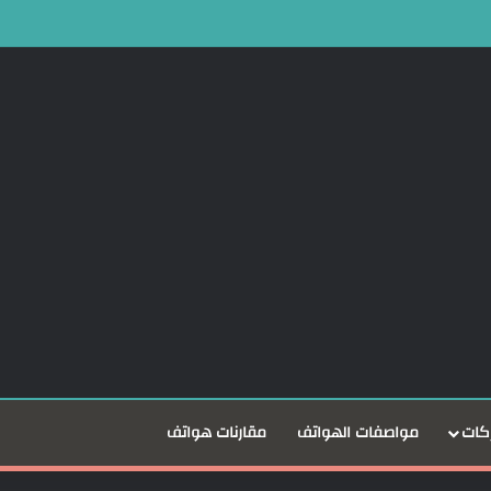
Dare to بعد نمو أعمالها 25%
كات
مواصفات الهواتف
مقارنات هواتف