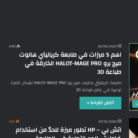
290
19/09/2023
اهم 5 ميزات في طابعة كرياليتي هالوت
ميج برو HALOT-MAGE PRO الخارقة في
طباعة 3D
طابعة كرياليتي هالوت ميج برو HALOT-MAGE PRO تشكل قفزة
نوعية في عالم طباعة 3D
أكمل القراءة »
ت
610
29/11/2020
اتش بي – HP تطور ميزة للحدّ من استخدام