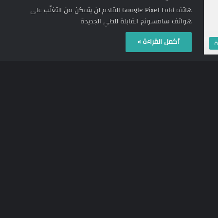
هاتف Google Pixel Fold القادم لن يتمكن من التغلّب على
هواتف سامسونج القابلة للطي الجديدة
أكمل القراءة »
ة
1٬759
12/01/2023
افضل 10 هواتف منتظرة في عام 2023 –
قائمة ستذهلك
قائمة افضل 10 هواتف عليك ترقبها في عام 2023
أكمل القراءة »
ت
528
05/12/2022
جوجل بكسل فولد – Google Pixel Fold
يظهر على منصة Geekbench مع