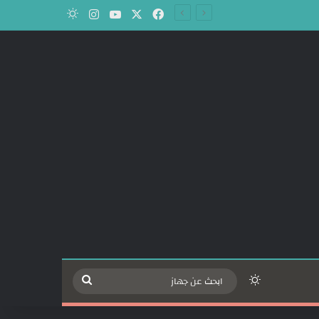
‫X
فيسبوك
‫YouTube
انستقرام
الوضع المظلم
الوضع المظلم
ابحث
عن