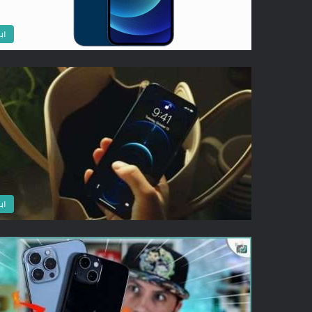
اب
اب