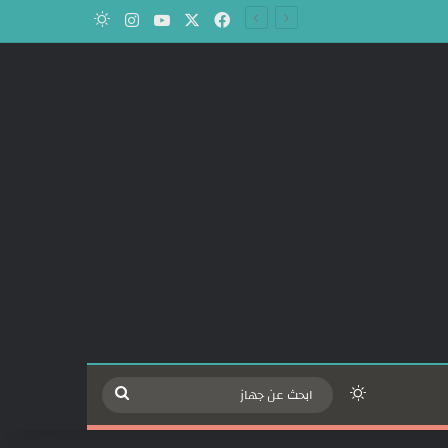
‫X
فيسبوك
‫YouTube
انستقرام
الوضع المظلم
الوضع المظلم
ابحث
عن