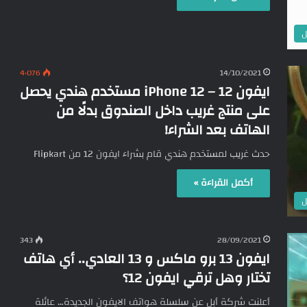
ل
4٬076
14/10/2021
ايفون 12 – iPhone 12 مستخدم هندي يحصل
على منتج غريب داخل الصندوق بدلًا من
الهاتف بعد الشراء!
حدث غريب لمستخدم هندي قام بشراء ايفون 12 من Flipkart
أكمل القراءة »
ل
343
28/09/2021
ايفون 13 برو ماكس و 13 العادي.. أي هاتف
تختار وهل ترقي ايفون 12؟
أعلنت شركة أبل عن سلسلة هواتف الايفون الجديدة… عائلة