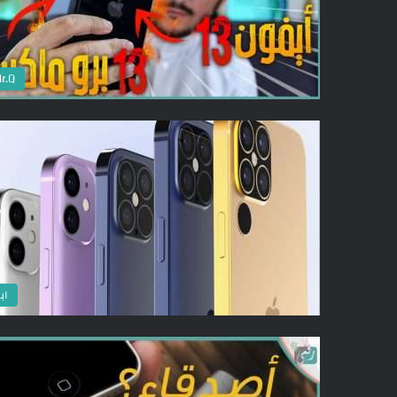
r.Q
اب