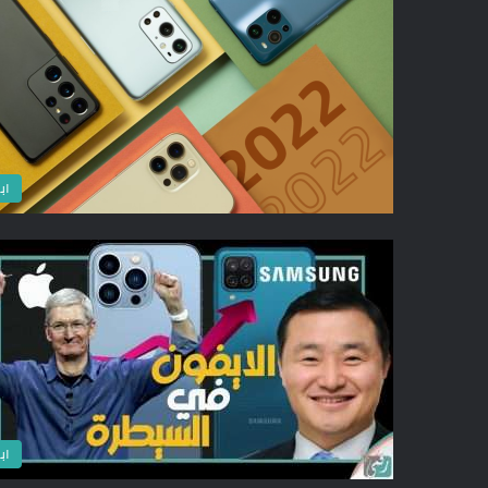
اب
اب