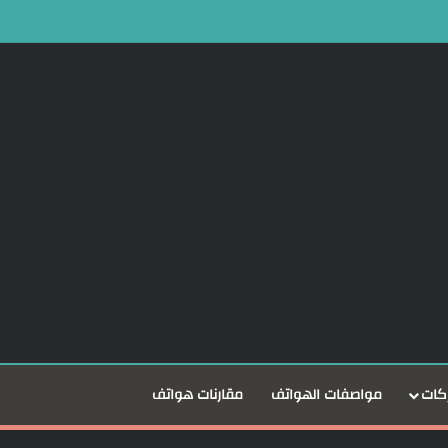
Dare to بعد نمو أعمالها 25%
كات
مواصفات الهواتف
مقارنات هواتف