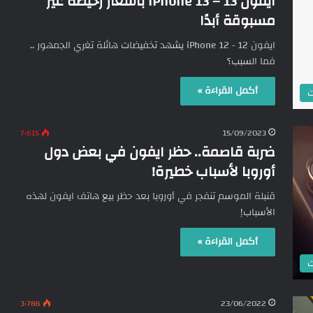
ايفون 13 – iPhone 13 بأسعار رخيصة غير
مسبوقة أبدًا
ايفون 12 - iPhone 12 يشهد تخفيضات هائلة تغري الجمهور ..
فما السبب؟
أكمل القراءة »
ت
7٬615
15/09/2023
ضربة قاصمة.. حظر ايفون في بعض دول
أوروبا لأسباب خطيرة!
قنبلة الموسم تنفجر في أوروبا بعد حظر بيع هاتف ايفون لهذه
الأسباب!ِ
أكمل القراءة »
ت
3٬786
23/06/2022