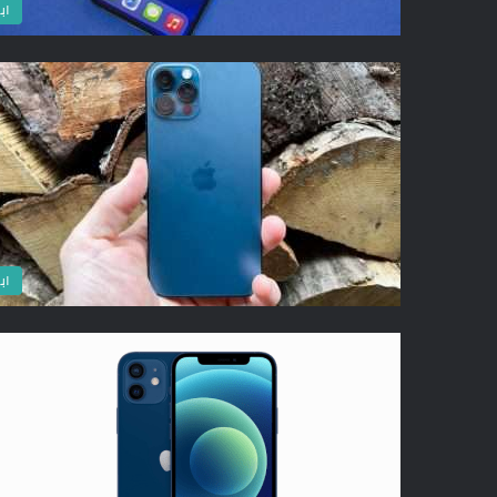
اب
اب