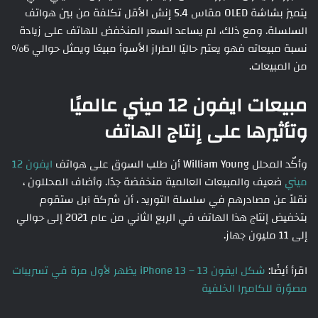
يتميز بشاشة OLED مقاس 5.4 إنش الأقل تكلفة من بين هواتف
السلسلة. ومع ذلك، لم يساعد السعر المنخفض للهاتف على زيادة
نسبة مبيعاته فهو يعتبر حاليًا الطراز الأسوأ مبيعًا ويمثل حوالي 6٪
من المبيعات.
مبيعات ايفون 12 ميني عالميًا
وتأثيرها على إنتاج الهاتف
وأكّد المحلل William Young أن طلب السوق على هواتف
ايفون 12
ميني
ضعيف والمبيعات العالمية منخفضة جدًا. وأضاف المحللون ،
نقلاً عن مصادرهم في سلسلة التوريد ، أن شركة آبل ستقوم
بتخفيض إنتاج هذا الهاتف في الربع الثاني من عام 2021 إلى حوالي
إلى 11 مليون جهاز.
اقرأ أيضًا:
شكل ايفون 13 – iPhone 13 يظهر لأول مرة في تسريبات
مصوّرة للكاميرا الخلفية