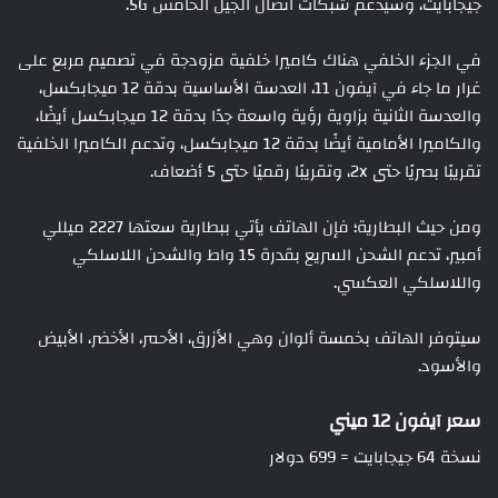
جيجابايت، وسيدعم شبكات اتصال الجيل الخامس 5G.
في الجزء الخلفي هناك كاميرا خلفية مزودجة في تصميم مربع على
غرار ما جاء في آيفون 11، العدسة الأساسية بدقة 12 ميجابكسل،
والعدسة الثانية بزاوية رؤية واسعة جدًا بدقة 12 ميجابكسل أيضًا،
والكاميرا الأمامية أيضًا بدقة 12 ميجابكسل، وتدعم الكاميرا الخلفية
تقريبًا بصريًا حتى 2x، وتقريبًا رقميًا حتى 5 أضعاف.
ومن حيث البطارية؛ فإن الهاتف يأتي ببطارية سعتها 2227 ميللي
أمبير، تدعم الشحن السريع بقدرة 15 واط والشحن اللاسلكي
واللاسلكي العكسي.
سيتوفر الهاتف بخمسة ألوان وهي الأزرق، الأحمر، الأخضر، الأبيض
والأسود.
سعر آيفون 12 ميني
نسخة 64 جيجابايت = 699 دولار