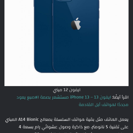
ايفون 12 ميني
اقرأ أيضًا:
ايفون 13 – iPhone 13 مستشعر بصمة الاصبع يعود
مجددًا لهواتف أبل القادمة
يعمل الهاتف مثل بقية هواتف السلسلة بمعالج A14 Bionic المبني
على تقنية 5 نانومتر، مع ذاكرة وصول عشوائي رام بسعة 4