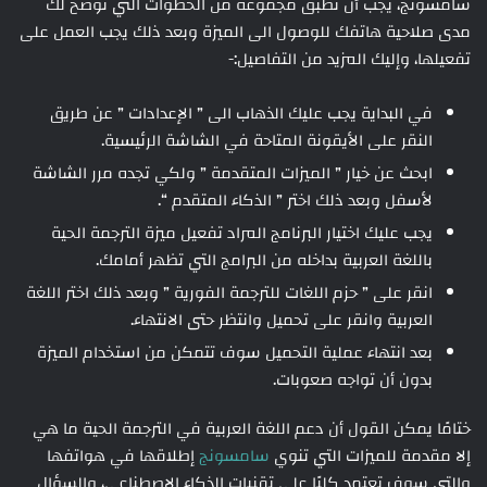
سامسونج، يجب أن تطبق مجموعة من الخطوات التي توضح لك
مدى صلاحية هاتفك للوصول الى الميزة وبعد ذلك يجب العمل على
تفعيلها، وإليك المزيد من التفاصيل:-
في البداية يجب عليك الذهاب الى ” الإعدادات ” عن طريق
النقر على الأيقونة المتاحة في الشاشة الرئيسية.
ابحث عن خيار ” الميزات المتقدمة ” ولكي تجده مرر الشاشة
لأسفل وبعد ذلك اختر ” الذكاء المتقدم “.
يجب عليك اختيار البرنامج المراد تفعيل ميزة الترجمة الحية
باللغة العربية بداخله من البرامج التي تظهر أمامك.
انقر على ” حزم اللغات للترجمة الفورية ” وبعد ذلك اختر اللغة
العربية وانقر على تحميل وانتظر حتى الانتهاء.
بعد انتهاء عملية التحميل سوف تتمكن من استخدام الميزة
بدون أن تواجه صعوبات.
ختامًا يمكن القول أن دعم اللغة العربية في الترجمة الحية ما هي
إلا مقدمة للميزات التي تنوي
سامسونج
إطلاقها في هواتفها
والتي سوف تعتمد كليًا على تقنيات الذكاء الاصطناعي، والسؤال