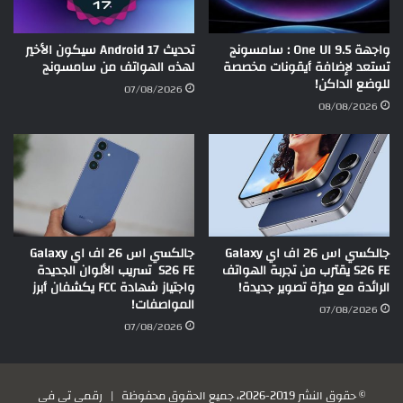
واجهة One UI 9.5 : سامسونج
تحديث Android 17 سيكون الأخير
تستعد لإضافة أيقونات مخصصة
لهذه الهواتف من سامسونج
للوضع الداكن!
07/08/2026
08/08/2026
جالكسي اس 26 اف اي Galaxy
جالكسي اس 26 اف اي Galaxy
S26 FE يقترب من تجربة الهواتف
S26 FE تسريب الألوان الجديدة
الرائدة مع ميزة تصوير جديدة!
واجتياز شهادة FCC يكشفان أبرز
المواصفات!
07/08/2026
07/08/2026
© حقوق النشر 2019-2026، جميع الحقوق محفوظة |
رقمي تي في