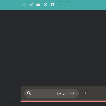
‫X
فيسبوك
‫YouTube
انستقرام
الوضع المظلم
الوضع المظلم
ابحث
عن