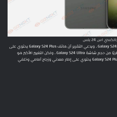
سي اس 24 بلس
بفضل الصور التي تم تسريبها ، تم الكشف عن تصميم Galaxy S24 Plus . ويدعي التقرير أن هاتف Galaxy S24 Plus يحتوي على
شاشة مقاس 6.7 إنش ، أي أصغر بمقدار 0.1 إنش فقط قطريًا من حجم شاشة Galaxy S24 Ultra . ولكن التغيير الأكبر هو
جوانبها المسطحة . وكما ترون في الصور، يبدو أن هاتف Galaxy S24 Plus يحتوي على إطار معدني وزجاج أمامي وخلفي