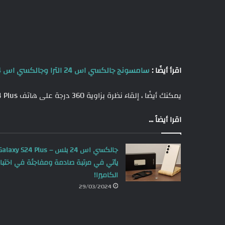
اقرأ أيضًا :
سامسونج جالكسي اس 24 الترا وجالكسي اس 24 بلس يظهران في تسريب جديد يكشف سعة البطارية
يمكنك أيضًا ، إلقاء نظرة بزاوية 360 درجة على هاتف Galaxy S24 Plus في الفيديو أدناه .
اقرا أيضاً ...
جالكسي اس 24 بلس – alaxy S24 Plus
يأتي في مرتبة صادمة ومفاجئة في اختبار
الكاميرا!
29/03/2024