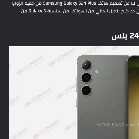
الآن تم تسريب صور بدقة 5K ومقطع فيديو قصير ، يكشفان لنا عن تصميم هاتف Samsung Galaxy S24 Plus من جميع الزوايا
قبل الإطلاق الرسمي . و يبدو Galaxy S24 Plus مشابهًا إلى حد كبير للجيل الحالي من الهواتف من سلسلة Galaxy S من