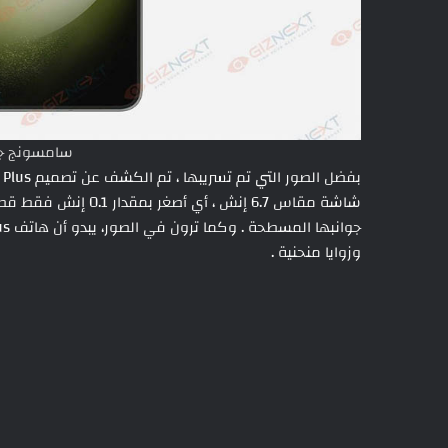
سامسونج جالك
وزوايا منحنية .