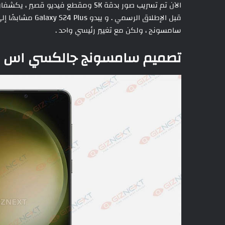
سامسونج ، ولكن مع تغيير رئيسي واحد .
تصميم سامسونج جالكسي اس 24 بلس