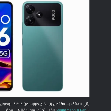
يأتي الهاتف بسعة تصل إلى 6 جيجابايت من ذاكرة الوصول العشوائي و 128 جيجابايت من سعة التخزين. وهو يعمل بمعالج
Snapdragon 4 Gen 2
الذي يتم تصنيعه بدقة 4 نانومتر.