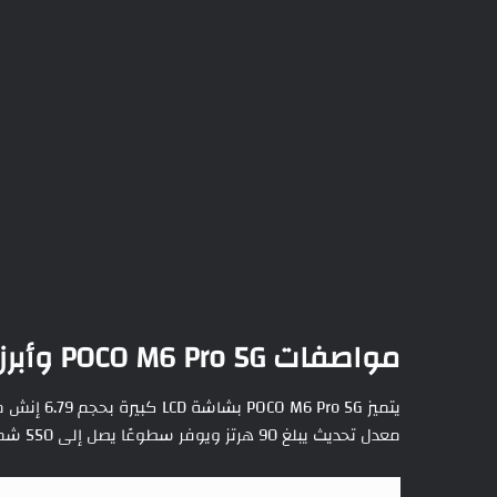
مواصفات POCO M6 Pro 5G وأبرز الميزات
معدل تحديث يبلغ 90 هرتز ويوفر سطوعًا يصل إلى 550 شمعة في المتر المربع.