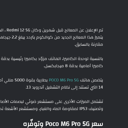
تم الإع
مقارنة بالسابق.
كاميرا أمامية بدقة 8 ميجابكسل.
يتضمن هاتف
POCO M6 Pro 5G
14 التي تستند إلى نظام التشغيل أندرويد 13.
وتصنيف IP53 لمقاومة الماء والغبار، ومستشعر الأشعة تحت الحمراء “IR blaster”.
سعر Poco M6 Pro 5G وتوفّره