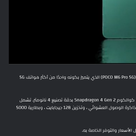
أعلنت شركة بوكو اليوم عن هاتفها الجديد بوكو ام 6 برو (POCO M6 Pro 5G) الذي يتميز بكونه واحدًا من أكثر هواتف 5G
يقدّم الهاتف العديد من الميزات الرائعة، فهو يعمل بمعالج كوالكوم Snapdragon 4 Gen 2 بدقة تصنيع 4 نانومتر. تشمل
الميزات الرئيسية الأخرى للجهاز ما يصل إلى 6 جيجابايت من ذاكرة الوصول العشوائي ، وتخزين 128 جيجابايت ، وبطارية 5000
الأسعار والتوفر الخاصة به.