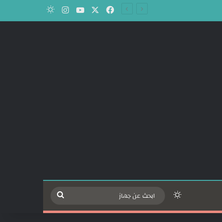
‫X
فيسبوك
‫YouTube
انستقرام
الوضع المظلم
الوضع المظلم
ابحث
عن