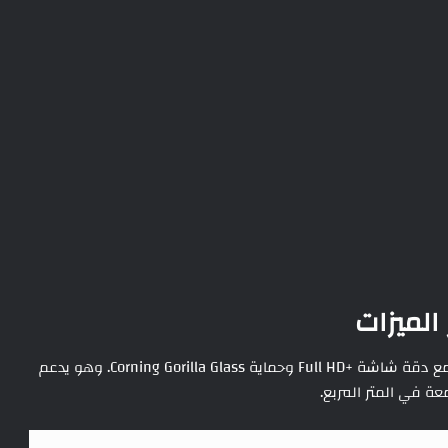
يتميز POCO M6 Pro 5G بشاشة LCD كبيرة بحجم 6.79 إنش مع دقة شاشة +Full HD وحماية Corning Gorilla Glass. وهو يدعم