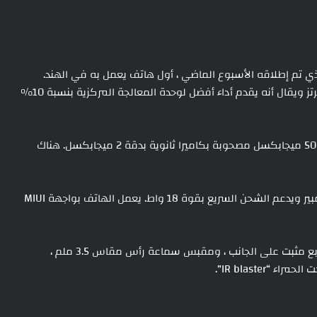
لان عن المعالج قبل شهرين وكان Redmi 12 5G ، الذي تم إطلاقه الأسبوع الماضي ، أول هاتف يعمل به في الهند.
يتميز هذا المعالج الجديد من كوالكوم بتردد يبلغ 2.2 جيجاهرتز ويقال أنه يقدم أداء أفضل لوحدة المعالجة المركزية بنسبة 10٪
بالنسبة لوحدة الكاميرا، الهاتف مزوّد بكاميرا رئيسية بدقة 50 ميجابكسل مصحوبة بكاميرا ثانوية بدقة 2 ميجابكسل. هناك
بطارية بقوة 5000 مللي أمبير ويدعم الشحن السريع بقوة 18 واط. يعمل الهاتف بواجهة MIUI
تشتمل الميزات الأخرى على مستشعر ضوئي لبصمات الأصابع مثبت على الجانب ، ومقبس سماعة رأس مقاس 3.5 ملم ،