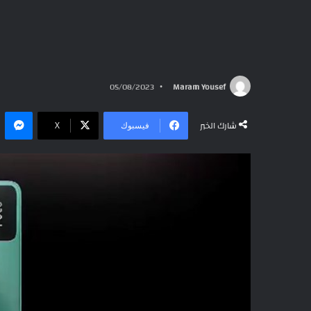
05/08/2023
Maram Yousef
ما
شارك الخبر
فيسبوك
‫X