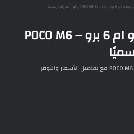
POCO وأبرز الميزات رسميًا
سعر ومواصفات بوكو ام 6 برو – POCO M6