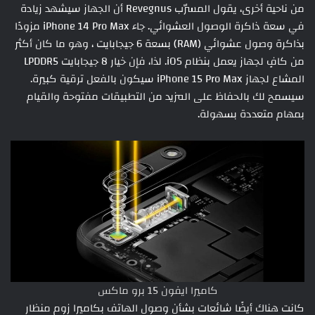
من ناحية أخرى، يقول المسرّب Revegnus أن الجهاز سيشهد زيادة
في سعة ذاكرة الوصول العشوائي. جاء iPhone 14 Pro Max مزودًا
بذاكرة وصول عشوائي (RAM) بسعة 6 جيجابايت ، وهو ما كان أكثر
من كافٍ لجهاز يعمل بنظام iOS. لذا، فإن خيار 8 جيجابايت LPDDR5
المشاع لجهاز iPhone 15 Pro Max سيكون بالفعل ترقية كبيرة.
سيسمح لك بالحفاظ على المزيد من التطبيقات مفتوحة والقيام
بمهام متعددة بسهولة.
كاميرا ايفون 15 برو ماكس
كانت هناك أيضًا شائعات بشأن وصول الهاتف بكاميرا زوم منظار