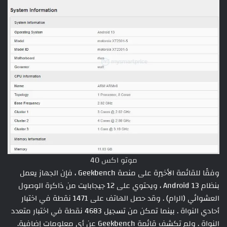
موتو اكس 40
وفقًا للقائمة الأخيرة على منصة Geekbench ، فإن الجهاز يعمل
بنظام Android 13 ، ويحتوي على 12 جيجابايت من ذاكرة الوصول
العشوائي (الرام) . وقد حصل الهاتف على 1471 نقطة في اختبار
أحادي النواة . بينما تمكن من تسجيل 4683 نقطة في اختبار متعدد
النواة . ولم تكشف قائمة Geekbench عن أي معلومات إضافية.