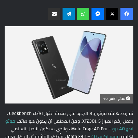
ماسنجر
واتساب
تيلقرام
مشاركة عبر البريد
موتو اكس 40
تم رصد هاتف موتورولا الجديد على منصة اختبار الأداء Geekbench ،
يحمل رقم الطراز XT2301-5. ومن المحتمل أن يكون هو هاتف
موتو
ايدج 40 برو
– Moto Edge 40 Pro ، والذي سيكون البديل العالمي
لهاتف
موتو اكس 40
– Moto X40 . وتُظهر القائمة أن الجهاز يعمل