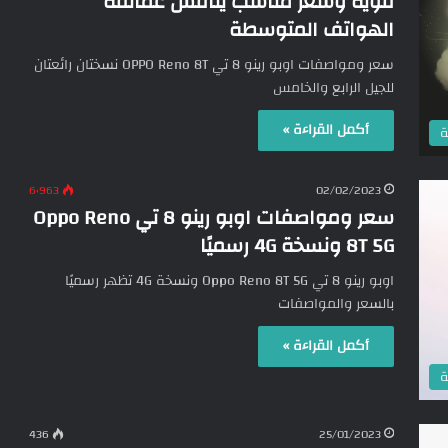
قوية وسعر مناسب ينافس عمالقة
الهواتف المتوسطة
سعر ومواصفات اوبو رينو 8 تي OPPO Reno 8T نسختان رائعتان
للجيل الرابع والخامس
أكمل القراءة »
ة
6٬963
02/02/2023
سعر ومواصفات اوبو رينو 8 تي Oppo Reno
8T 5G ونسخة 4G رسميًا
اوبو رينو 8 تي Oppo Reno 8T 5G ونسخة 4G تظهر رسميًا
بالسعر والمواصفات
أكمل القراءة »
ة
436
25/01/2023