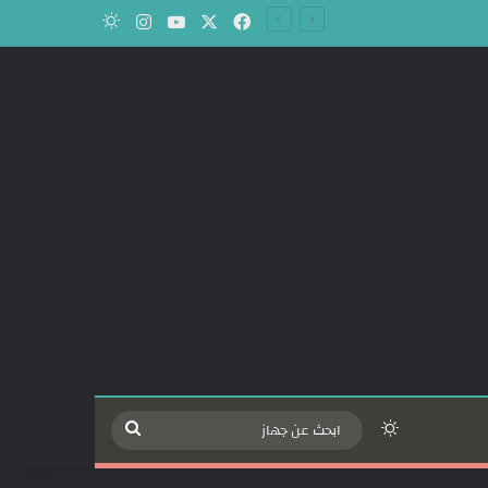
‫X
فيسبوك
‫YouTube
انستقرام
الوضع المظلم
الوضع المظلم
ابحث
عن