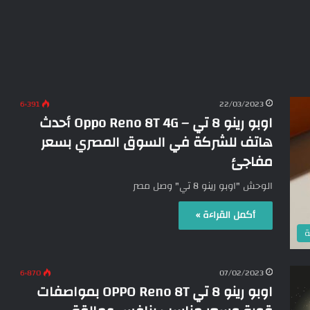
6٬391
22/03/2023
اوبو رينو 8 تي – Oppo Reno 8T 4G أحدث
هاتف للشركة في السوق المصري بسعر
مفاجئ
الوحش "اوبو رينو 8 تي" وصل مصر
أكمل القراءة »
ة
6٬870
07/02/2023
اوبو رينو 8 تي OPPO Reno 8T بمواصفات