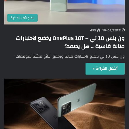
الهواتف الذكية
495
18/08/2022
ون بلس 10 تي – OnePlus 10T يخضع لاختبارات
متانة قاسية .. هل يصمد؟
ون بلس 10 تي يخضع لاختبارات متانة ويحقق نتائج مخيّبة للتوقعات
أكمل القراءة »