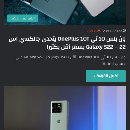
الهواتف الذكية
2٬208
23/08/2022
ون بلس 10 تي OnePlus 10T يتحدى جالكسي اس
22 – Galaxy S22 بسعر أقل بكثير!
ون بلس 10 تي OnePlus 10T أقل بـ150 دولار من Galaxy S22 على
حساب المتانة!
أكمل القراءة »