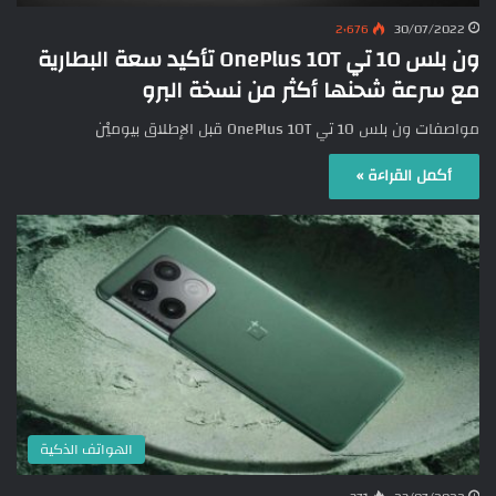
2٬676
30/07/2022
ون بلس 10 تي OnePlus 10T تأكيد سعة البطارية
مع سرعة شحنها أكثر من نسخة البرو
مواصفات ون بلس 10 تي OnePlus 10T قبل الإطلاق بيوميْن
أكمل القراءة »
الهواتف الذكية