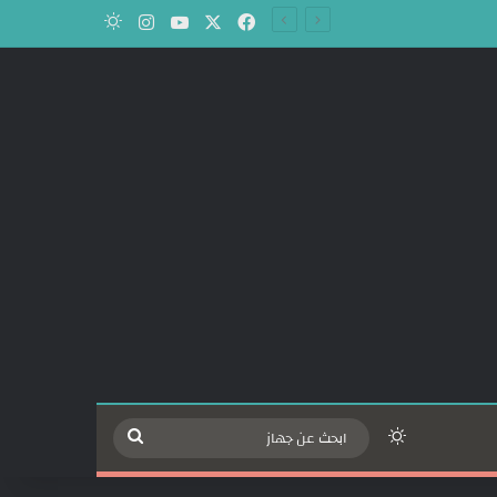
‫X
فيسبوك
‫YouTube
انستقرام
الوضع المظلم
الوضع المظلم
ابحث
عن