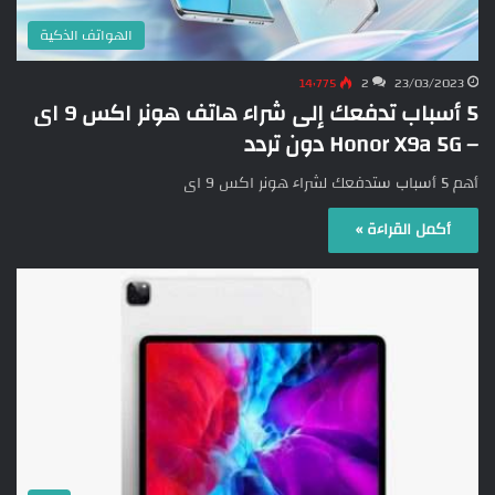
الهواتف الذكية
14٬775
2
23/03/2023
5 أسباب تدفعك إلى شراء هاتف هونر اكس 9 اى
– Honor X9a 5G دون تردد
أهم 5 أسباب ستدفعك لشراء هونر اكس 9 اى
أكمل القراءة »