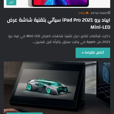
ابل
1٬161
29/12/2020
ايباد برو 2021 iPad Pro سيأتي بتقنية شاشة عرض
Mini-LED
ذكرت شائعات تقارير حول تقنية شاشات العرض Mini-LED في ايباد برو
2021 من Apple في وقت سابق. وأيضًا قبل شهرين…
أكمل القراءة »