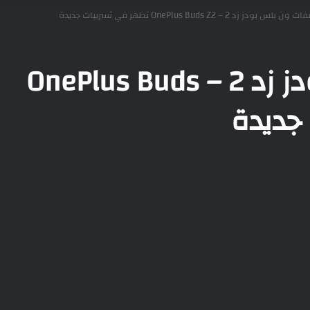
س بودز زد 2 – OnePlus Buds Z2 تظهر في تسريبات جديدة
مواصفات ون بلس بودز زد 2 – OnePlus Buds