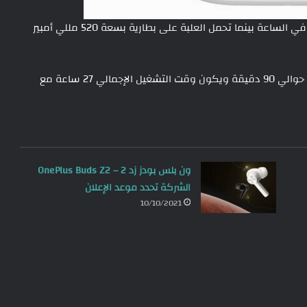
تحتوي كل سماعة على بطارية تبلغ سعتها 40 مللي أمبير في الساعة بينما تحمل العلبة على بطارية بسعة 520 مللي أمبير
ووفقًا للتسريب تبلغ مدة شحن الصندوق من 0 إلى 100٪ حوالي 90 دقيقة ويكون وقت التشغيل الإجمالي 27 ساعة مع
ون بلس بودز زد 2 – OnePlus Buds Z2
الشركة تحدد موعد الإعلان
10/10/2021