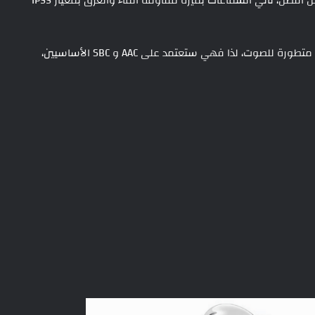
بالإضافة إلى التصميم المحسن الذي يتعامل مع الرياح بشكل أفضل، تأتي السماعات بميزة مقاومة الماء والعرق بمعيار IP55
ستدعم السماعات Bluetooth 5.2 ولكن لا توجد برامج ترميز متطورة للصوت، لذا فهي ستعتمد على AAC و SBC الأساسيين،