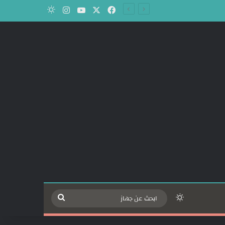
‫X
فيسبوك
‫YouTube
انستقرام
الوضع المظلم
الوضع المظلم
ابحث
عن