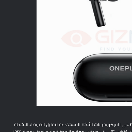
ترقية لـ ون بلس بودز زد 2 – OnePlus Buds Z2 هي الميكروفونات الثلاثة المستخدمة لتقليل الضوضاء النشطة