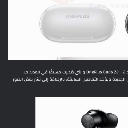
تستعد ون بلس لإطلاق السماعات الجديدة ون بلس بودز زد 2 – OnePlus Buds Z2 والتي ظهرت مسبقًا في العديد من
الجديدة ويؤكد التفاصيل السابقة، بالإضافة إلى نشر بعض الصور