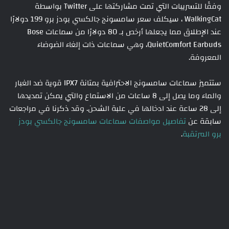
وفقًا للتسريبات التي تمت مشاركتها على Twitter بواسطة
WalkingCat ، سيكلف سعر سامسونج جالكسي بودز برو 199 دولارًا
عند الإطلاق مما يجعلها أرخص بـ 80 دولارًا من سماعات Bose
QuietComfort Earbuds، وهي سماعات ذات إلغاء الضوضاء
المعروفة.
ستتميز سماعات سامسونج الاحترافية بمتانة IPX7 قوية ضد الغبار
والماء وما يصل إلى 8 ساعات من الاستماع والتي يمكن تمديدها
إلى 28 ساعة عند ادخالها في علبة الشحن. وقد ذكرنا في مراجعات
سابقة عن
تفاصيل مواصفات سماعات سامسونج جالكسي بودز
برو المرتقبة
.