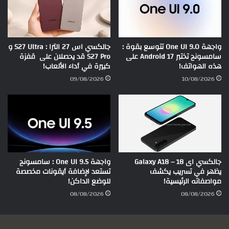
واجهة One UI 9.0 تتوسع بقوة :
جالكسي اس 27 الترا : S27 Ultra و
سامسونج تختبر Android 17 على
S27 Pro قد يحصلان على قفزة
هذه الهواتف!
كبيرة في أداء الألعاب!
09/08/2026
10/08/2026
جالكسي اى 18 – Galaxy A18
واجهة One UI 9.5 : سامسونج
يظهر في تسريب يكشف
تستعد لإضافة أيقونات مخصصة
مواصفاته الرئيسية!
للوضع الداكن!
08/08/2026
08/08/2026