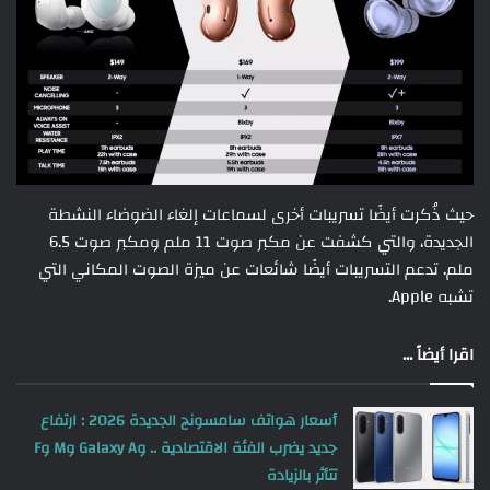
حيث ذُكرت أيضًا تسريبات أخرى لسماعات إلغاء الضوضاء النشطة
الجديدة، والتي كشفت عن مكبر صوت 11 ملم ومكبر صوت 6.5
ملم. تدعم التسريبات أيضًا شائعات عن ميزة الصوت المكاني التي
تشبه Apple.
اقرا أيضاً ...
أسعار هواتف سامسونج الجديدة 2026 : ارتفاع
جديد يضرب الفئة الاقتصادية .. وGalaxy A وM وF
تتأثر بالزيادة