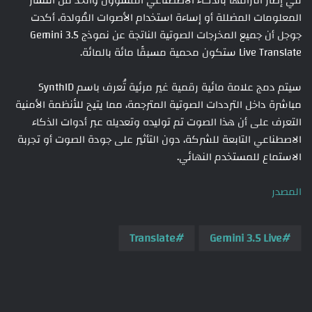
في إطار التزامها بالذكاء الاصطناعي المسؤول والحد من انتشار
المعلومات المضللة أو إساءة استخدام الأصوات المُولدة، أكدت
جوجل أن جميع المخرجات الصوتية الناتجة عن نموذج Gemini 3.5
Live Translate ستكون محمية مسبقًا مائة بالمائة.
سيتم دمج علامة مائية رقمية غير مرئية تُعرف باسم SynthID
مباشرة داخل الترددات الصوتية المترجمة، مما يتيح للأنظمة الأمنية
التعرف على أن هذا الصوت تم توليده وتعديله عبر أدوات الذكاء
الاصطناعي التابعة للشركة، دون التأثير على جودة الصوت أو تجربة
الاستماع للمستخدم النهائي.
المصدر
Translate
Gemini 3.5 Live