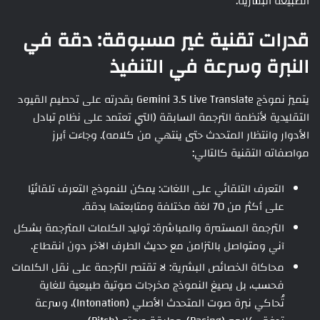
الطبيعة البشرية.
قدرات تقنية غير مسبوقة: دقة في
النبرة وسرعة في التنفيذ
يتميز نموذج Gemini 3.5 Live Translate بقدرته على تحطيم القيود
التقليدية لأنظمة الترجمة السابقة (التي تعتمد على نظام تبادل
الأدوار وانتظار المتحدث حتى ينتهي من كلامه). وجاءت أبرز
مواصفاته التقنية كالتالي:
التعرف التلقائي على اللغات: يمكن للنموذج التعرف تلقائيًا
على أكثر من 70 لغة مختلفة ومتابعتها بدقة.
الترجمة المستمرة والمباشرة: توليد الكلمات المترجمة بشكل
آني ومتواصل بالتزامن مع حديث الطرف الآخر دون انقطاع.
محاكاة الخصائص البشرية: لا تقتصر الترجمة على نقل الكلمات
فحسب، بل يصيغ النموذج مخرجات صوتية طبيعية للغاية
تُحاكي نبرة صوت المتحدث الأصلي (Intonation)، وسرعة