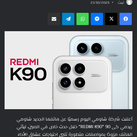
غيث
23/10/2025
ماسنجر
واتساب
تيلقرام
مشاركة عبر البريد
أعلنت شركة شاومي اليوم رسميًا عن هاتفها الجديد شاومي
ريدمي كى 90 “REDMI K90” خلال حدث خاص في الصين، ليأتي
الهاتف مزودًا بمواصفات متطورة تلبي احتياجات عشاق الأداء