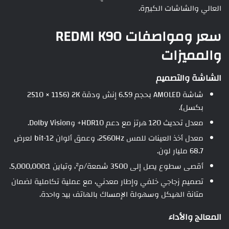
العالي والشاشات الكبيرة.
سعر ومواصفات REDMI K90
والمميزات
الشاشة والتصميم
شاشة AMOLED بحجم 6.59 إنش ودقة 2K (2510 × 1156
بكسل).
معدل تحديث 120 هرتز مع دعم HDR10+ وDolby Vision.
معدل أخذ العينات للمس 2560Hz، وعمق ألوان 12-bit لعرض
68.7 مليار لون.
أقصى سطوع يصل إلى 3500 شمعة/م²، وتباين 5,000,000:1.
تصميم زجاجي خلفي وإطار معدني، مع عملية تكاملية لضمان
متانة الهيكل وسهولة الإمساك بالهاتف بيد واحدة.
المعالج والأداء