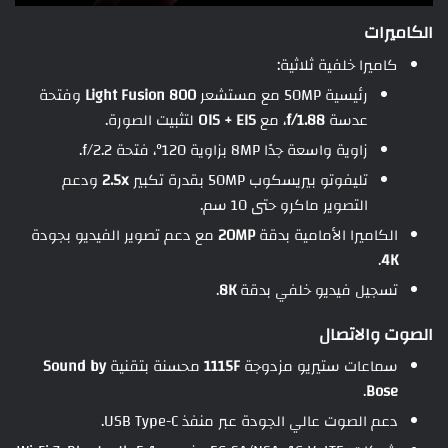
الكاميرات
كاميرا خلفية ثلاثية:
رئيسية 50MP مع مستشعر
Light Fusion 800
وفتحة
عدسة
f/1.88
، مع
OIS + EIS
لتثبيت الصورة.
زاوية واسعة جدًا 8MP بزاوية 120°، فتحة f/2.2.
تليفوتو بيريسكوب 50MP بقدرة تكبير
2.5x
ودعم
التصوير ماكرو حتى 10 سم.
الكاميرا الأمامية بدقة
20MP
مع دعم تصوير الفيديو بجودة
.
4K
تسجيل فيديو خلفي بدقة
8K
.
الصوت والاتصال
سماعات ستيريو مزدوجة
1115F
محسنة بتقنية
Sound by
.
Bose
دعم الصوت عالي الجودة عبر منفذ USB Type-C.