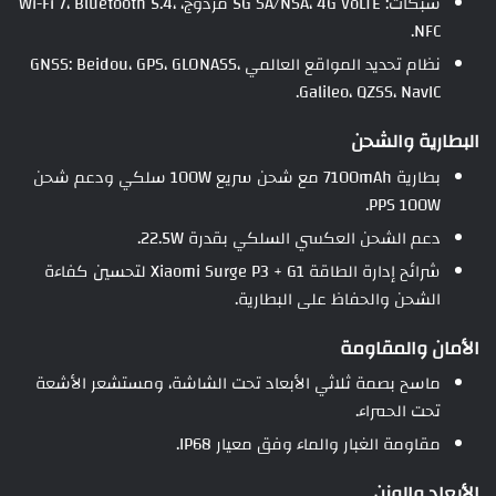
شبكات: 5G SA/NSA، 4G VoLTE مزدوج، Wi-Fi 7، Bluetooth 5.4،
NFC.
نظام تحديد المواقع العالمي GNSS: Beidou، GPS، GLONASS،
Galileo، QZSS، NavIC.
البطارية والشحن
بطارية 7100mAh مع شحن سريع 100W سلكي ودعم شحن
PPS 100W.
دعم الشحن العكسي السلكي بقدرة 22.5W.
شرائح إدارة الطاقة Xiaomi Surge P3 + G1 لتحسين كفاءة
الشحن والحفاظ على البطارية.
الأمان والمقاومة
ماسح بصمة ثلاثي الأبعاد تحت الشاشة، ومستشعر الأشعة
تحت الحمراء.
مقاومة الغبار والماء وفق معيار IP68.
الأبعاد والوزن