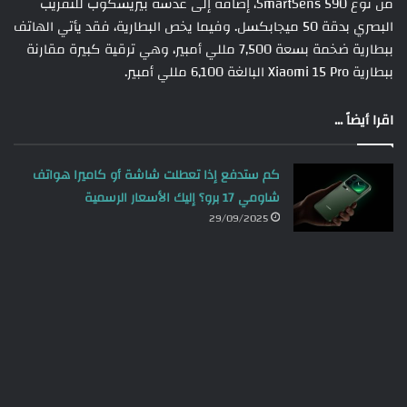
من نوع SmartSens 590، إضافة إلى عدسة بيريسكوب للتقريب
البصري بدقة 50 ميجابكسل. وفيما يخص البطارية، فقد يأتي الهاتف
ببطارية ضخمة بسعة 7,500 مللي أمبير، وهي ترقية كبيرة مقارنة
ببطارية Xiaomi 15 Pro البالغة 6,100 مللي أمبير.
اقرا أيضاً ...
كم ستدفع إذا تعطلت شاشة أو كاميرا هواتف
شاومي 17 برو؟ إليك الأسعار الرسمية
29/09/2025