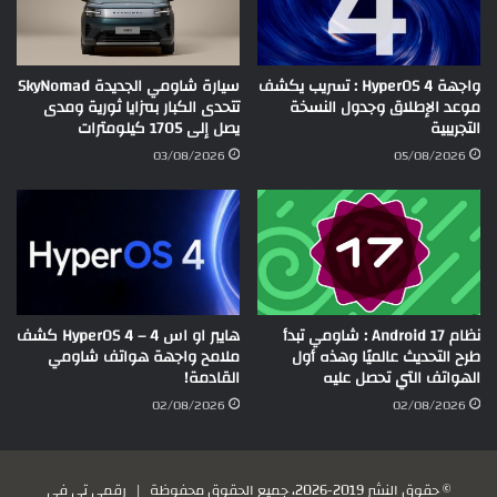
واجهة HyperOS 4 : تسريب يكشف
سيارة شاومي الجديدة SkyNomad
موعد الإطلاق وجدول النسخة
تتحدى الكبار بمزايا ثورية ومدى
التجريبية
يصل إلى 1705 كيلومترات
03/08/2026
05/08/2026
نظام Android 17 : شاومي تبدأ
هايبر او اس 4 – HyperOS 4 كشف
طرح التحديث عالميًا وهذه أول
ملامح واجهة هواتف شاومي
الهواتف التي تحصل عليه
القادمة!
02/08/2026
02/08/2026
© حقوق النشر 2019-2026، جميع الحقوق محفوظة |
رقمي تي في