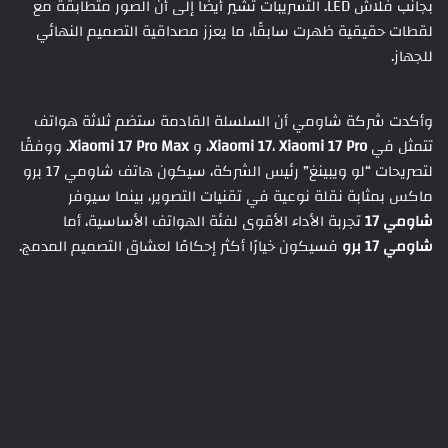
بجانب فلاش LED. التسريبات تشير أيضًا إلى أن الصور متطابقة مع
لقطات حقيقية ظهرت سابقًا، ما يعزز مصداقية التصميم النهائي
للجهاز.
وأكدت شركة شاومي أن السلسلة القادمة ستضم ثلاثة هواتف
تتمثل في
Xiaomi 17 Pro
،
Xiaomi 17
، و
Xiaomi 17 Pro Max
. ووفقًا
لتصريحات “لو ويبينغ” رئيس الشركة، سيكون هاتف شاومي 17 برو
ماكس بمثابة نقلة نوعية في تقنيات التصوير، بينما سيوفر
شاومي 17
تجربة الأداء الأقوى لفئة الهواتف الأساسية، أما
شاومي 17 برو
فسيكون خيارًا أكثر إحكامًا لعشاق التصميم المدمج.