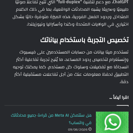
ChatGPT، مع دعم لتقنية “full-duplex” التي تتيح تفاعلاً صوتيًا
طبيعيًا وسريعًا يشبه المحادثات الواقعية، بما في ذلك الكلام
المتداخل وردود الفعل الفورية. هذه الميزة متوفرة حاليًا بشكل
اختياري في الولايات المتحدة وكندا وأستراليا ونيوزيلندا.
تخصيص التجربة باستخدام بياناتك
تستخدم ميتا بيانات من حسابات المستخدمين على فيسبوك
وإنستغرام لتخصيص ردود المساعد، ما يُتيح تجربة تفاعلية أكثر
انسجامًا مع تفضيلات وسلوك كل مستخدم. كما يمكنك توجيه
التطبيق لحفظ معلومات عنك من أجل تفاعلات مستقبلية أكثر
دقة.
اقرا أيضاً ...
هل ستتمكن Meta AI من قراءة جميع محادثاتك
في واتساب؟
09/06/2026