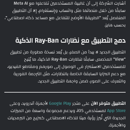
أشارت الشركة إلى أن غالبية المستخدمين تفاعلوا مع Meta AI
سابقًا من خلال منصاتها مثل واتساب وإنستغرام، إلا أن التطبيق
المنفصل يُعد “الطريقة الأوضح للتفاعل مع مساعد ذكاء اصطناعي”،
بحسب هايز.
دمج التطبيق مع نظارات Ray-Ban الذكية
التطبيق الجديد لا يبدأ من الصفر، بل يُعد نسخة مطورة من تطبيق
“View” المخصص سابقًا لنظارات Ray-Ban الذكية، ما يُتيح
للمستخدمين الاستمرار في الوصول إلى صورهم ومقاطع الفيديو،
مع دعم المزايا السابقة الخاصة بالنظارات، مثل الترجمة الفورية
والتعرف على الصور، ضمن واجهة التطبيق الجديد.
التطبيق متوفر الآن
على متجر
Google Play
لأجهزة أندرويد، وعلى
App Store
لمستخدمي iOS، ويدعم مجموعة واسعة من الميزات
الجديدة التي تُبرز رؤية ميتا للذكاء الاصطناعي كمزيج من البرمجيات
والأجهزة.