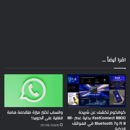
اقرا أيضاً ...
كوالكوم تكشف عن شريحة
واتساب تختبر ميزة متقدمة هامة
FastConnect 8800: بداية عصر Wi-
للغاية على أندرويد!
Fi 8 وBluetooth 7 في الهواتف
07/01/2026
الذكية