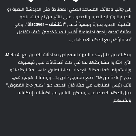
إلى جانب وظائف المساعد الذكي المعتادة مثل الدردشة النصية أو
الصوتية وتوليد الصور والحصول على نتائج من الإنترنت، يتميز
التطبيق الجديد بميزة رئيسية تُدعى
“اكتشف – Discover”
، وهي
بمثابة تغذية راجعة اجتماعية تُظهر للمستخدمين كيف يتفاعل
أصدقاؤهم مع الذكاء الاصطناعي.
يمكنك من خلال هذه الميزة استعراض محادثات الآخرين مع Meta AI،
التي اختاروا مشاركتها، بما في ذلك أصدقاؤك على فيسبوك
وإنستغرام. كما يمكنك الإعجاب بها، التعليق عليها، مشاركتها أو
حتى “إعادة مزجها” لصنع محتوى خاص بك. ووفقًا لـ
كونور هايز
،
نائب رئيس المنتجات في ميتا، فإن الهدف هو “كسر حاجز الغموض”
حول الذكاء الاصطناعي، وتمكين الناس من اكتشاف إمكاناته
بأنفسهم.