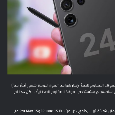
لاذ المقاوم للصدأ لإطار هواتف آيفون لتوفير شعور أكثر تميزًا
ن سامسونج ستستخدم الفولاذ المقاوم للصدأ أيضًا، لكن هذا لم
الآن، يبدو أن شركة سامسونج قد أعجبت بالتيتانيوم، تمامًا مثل شركة أبل . يحتوي كل من iPhone 15 Pro و15 Pro Max على