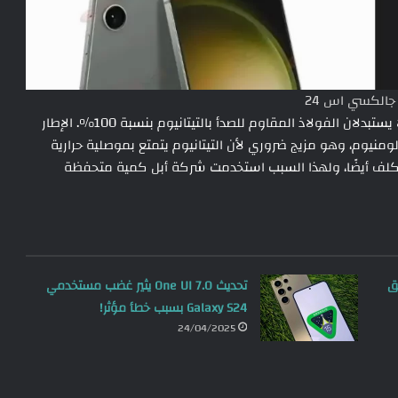
الكسي اس 24
تجدر الإشارة إلى أن iPhone 15 Pro وiPhone 15 Pro Max لا يستبدلان الفولاذ المقاوم للصدأ بالتيتانيوم بنسبة 100%. الإطار
منيوم، وهو مزيج ضروري لأن التيتانيوم يتمتع بموصلية حرارية
ه مكلف أيضًا، ولهذا السبب استخدمت شركة أبل كمية متحفظة
تستحق
تحديث One UI 7.0 يثير غضب مستخدمي
Galaxy S24 بسبب خطأ مؤثر!
24/04/2025