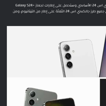
يقال إن سامسونج تنتج إطارات من التيتانيوم لجهاز جالكسي اس 24 الأساسي وستحصل على إطارات لجهاز +Galaxy S24
وGalaxy S24 Ultra من أطراف ثالثة. من المتوقع أن تحتوي جميع طرز جالكسي اس 24 الثلاثة على إطار من التيتانيوم، ومن