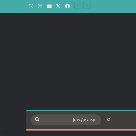
‫X
فيسبوك
‫YouTube
انستقرام
الوضع المظلم
الوضع المظلم
ابحث
عن