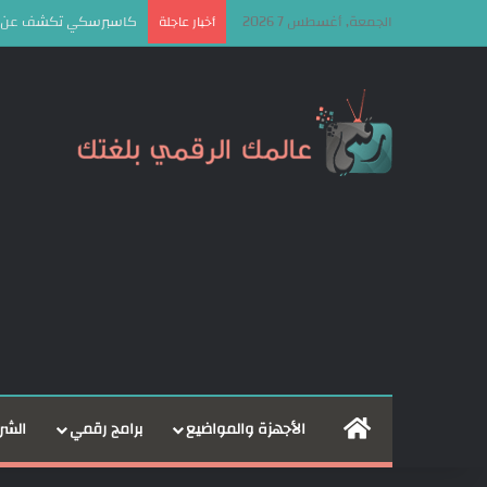
الجمعة, أغسطس 7 2026
كاسبرسكي تكشف عن إطار OkoBot الخبيث لاستهداف مستخدمي الع
أخبار عاجلة
الرئيسية
الأجهزة والمواضيع
برامج رقمي
الشر