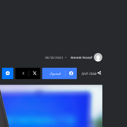
06/10/2023
Maram Yousef
ما
شارك الخبر
فيسبوك
‫X