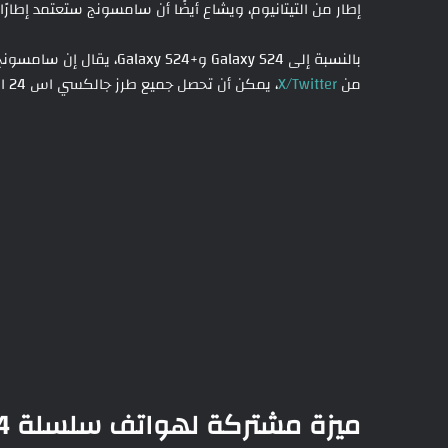
إطار من التيتانيوم، ويشاع أيضًا أن سامسونج ستعتمد إطارًا من التيتانيوم
بالنسبة إلى Galaxy S24 و+
من
X/Twitter
، يمكن أن تحصل جميع طرز جالكسي اس 24 الثلاثة على إطار من التيتانيوم.
ميزة مشتركة لهواتف سلسلة Galaxy S24