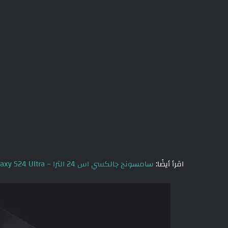
اقرأ أيضًا:
سامسونج جالكسي اس 24 الترا – Galaxy S24 Ultra تفاصيل شيّقة جدًا في تسريب جديد ومهم