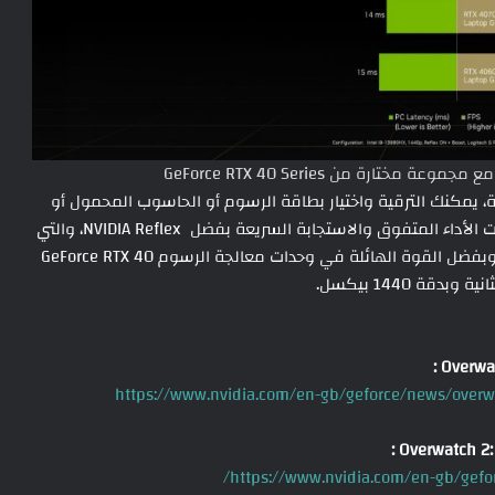
 يمكنك الترقية واختيار بطاقة الرسوم أو الحاسوب المحمول أو
المكتبي GeForce RTX 40 Series للاستمتاع بأعلى مستويات الأداء المتفوق والاستجابة السريعة بفضل NVIDIA Reflex، والتي
تقلل تأخير النظام بنسبة تصل إلى 60% في Overwatch 2 وبفضل القوة الهائلة في وحدات معالجة الرسوم GeForce RTX 40
https://www.nvidia.com/en-gb/geforce/news/overwa
https://www.nvidia.com/en-gb/gefo