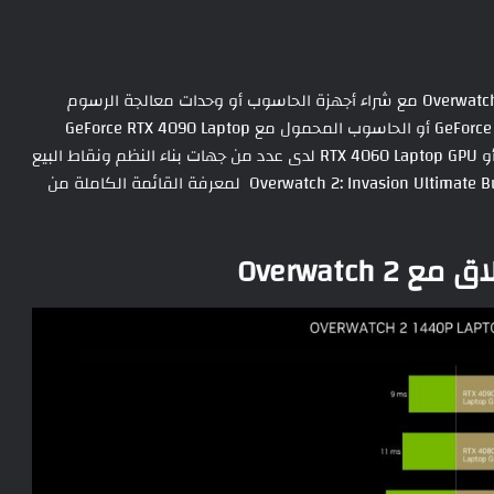
تتوفر باقة Overwatch 2: Invasion Ultimate GeForce RTX 40 Series مع شراء أجهزة الحاسوب أو وحدات معالجة الرسوم
المؤهلة GeForce RTX 4090, 4080, 4070 Ti, 4070, 4060 Ti, 4060 أو الحاسوب المحمول مع GeForce RTX 4090 Laptop
GPU أو RTX 4080 Laptop GPU أو RTX 4070 Laptop GPU أو RTX 4060 Laptop GPU لدى عدد من جهات بناء النظم ونقاط البيع
حول العالم. يمكنكم الاطلاع على الرابط Overwatch 2: Invasion Ultimate Bundle homepage لمعرفة القائمة الكاملة من
Overwatch