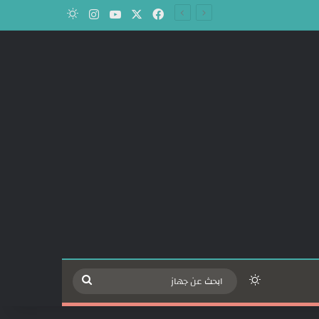
‫X
فيسبوك
‫YouTube
انستقرام
الوضع المظلم
الوضع المظلم
ابحث
عن