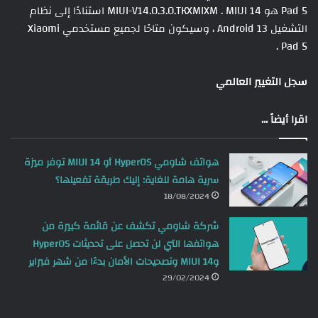
Pad 5 هو MIUI-V14.0.3.0.TKXMIXM . MIUI 14 استنادًا إلى نظام
التشغيل Android 13 ، وسيكون متاحًا لجميع مستخدمي Xiaomi
Pad 5 .
سجل التغيير العالمي
اقرا أيضاً ...
هواتف شاومي HyperOS أو MIUI 14 توفر ميزة
سرية هامة للغاية: إليك طريقة تفعيلها؟
18/08/2024
شركة شاومي تكشف عن قائمة كبيرة من
هواتفها التي لن تحصل على تحديثات HyperOS
وMIUI 14 وتصحيحات الأمان بدءًا من شهر فبراير
29/02/2024