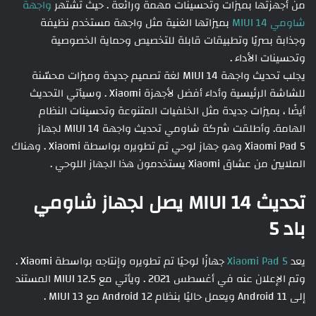
من أجهزتها بميزات وتحسينات مهمة ورائعة . حيث تشتهر
واجهة
شاومي MIUI 14
بميزاتها الغنية مثل واجهة مستخدم نظيفة
وجذابة بصريًا وتطبيقات قابلة للتخصيص وحماية الخصوصية
وتحسينات الأداء .
يجلب تحديث واجهة MIUI 14 لغة تصميم جديدة وميزات محسّنة
للشاشة الرئيسية وأداء أفضل لأجهزة Xiaomi . وسيأتي التحديث
أيضًا ، بميزات جديدة مثل الخلفيات المتنوعة وتحسينات النظام
الهامة. وأطلقت شركة شاومي تحديث واجهة MIUI 14 لجهاز
Xiaomi Pad 5 وهو جهاز لوحي تم تطويره بواسطة Xiaomi . وهناك
الملايين من عشاق Xiaomi يستخدمون هذا الجهاز اللوحي .
تحديث MIUI 14 يصل لجهاز شاومي
باد 5
يعد
Xiaomi Pad 5
جهازًا لوحيًا تم تطويره وإنتاجه بواسطة Xiaomi .
وتم الإعلان عنه في أغسطس 2021 . ويأتي مع MIUI 12.5 المستند
إلى Android 11 ويعمل حاليًا بنظام Android 12 مع MIUI 13 .