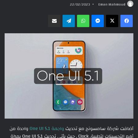
22/02/2023
Eman Mahmoud
ماسنجر
واتساب
تيلقرام
مشاركة عبر البريد
أضافت شركة سامسونج مع تحديث
واجهة One UI 5.1
واحدة من
أهم التحسينات لتطبيق Clock . حيث يأتي تحديث One UI 5.1 بميزة