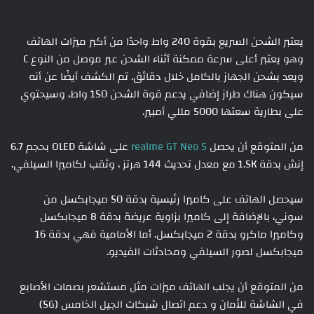
يعتبر الشحن السريع بقوة 240 واط واحدًا من أكبر ميزات الهاتف
وهو يعتبر أعلى سرعة ممكنة أثناء الشحن عبر موصل من النوع C
ويعد بشحن الجهاز بالكامل خلال دقائق. تم الكشف أيضًا عن أنه
سيكون هناك طراز إضافي يدعم قوة الشحن 150 واط، وسيحتوي
على بطارية سعتها 5000 مللي أمبير.
من المتوقع أن يحصل
realme GT Neo 5
على شاشة OLED بحجم 6.7
إنش بدقة 1.5K مع معدل تحديث 144 هرتز ، وثقب لكاميرا السيلفي.
سيحصل الهاتف على كاميرا رئيسية بدقة 50 ميجابكسل من
سوني، بالإضافة إلى كاميرا بزاوية عريضة بدقة 8 ميجابكسل
وكاميرا ماكرو بدقة 2 ميجابكسل. أما الأمامية فهي بدقة 16
ميجابكسل لصور السيلفي ومحادثات الفيديو.
من المتوقع أن يجلب الهاتف ميزات مثل مستشعر بصمات الأصابع
في الشاشة للأمان و دعم اتصال شبكات الجيل الخامس (5G)