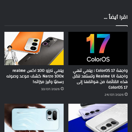
اقرا أيضاً ...
واجهة ColorOS 17 : ريلمي تنهي
ريلمي نارزو 100 اكس realme
واجهة Realme UI وتستعد لنقل
Narzo 100x كشف موعد وصوله
هذه القائمة من هواتفها إلى
رسميًا وأبرز ميزاته!
ColorOS 17
10/07/2026
24/07/2026