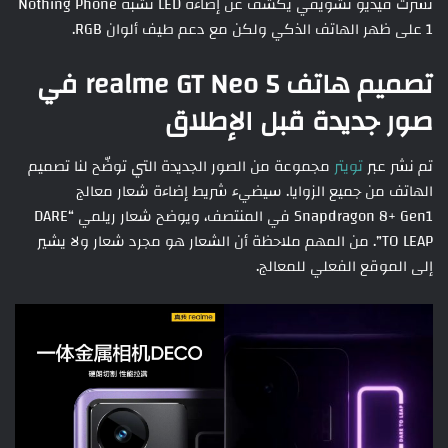
نشرت فيديو تشويقي يكشف عن إضاءة LED تشبه Nothing Phone
1 على ظهر الهاتف الذكي ولكن مع دعم طيف ألوان RGB.
تصميم هاتف realme GT Neo 5 في
صور جديدة قبل الإطلاق
تم نشر عبر
تويتر
مجموعة من الصور الجديدة التي توضّح لنا تصميم
الهاتف من جميع الزوايا. سيضيء شريط إضاءة شعار معالج
Snapdragon 8+ Gen1 في المنتصف، ويوضح شعار ريلمي “DARE
TO LEAP”. من المهم ملاحظة أن الشعار هو مجرد شعار ولا يشير
إلى الموقع الفعلي للمعالج.