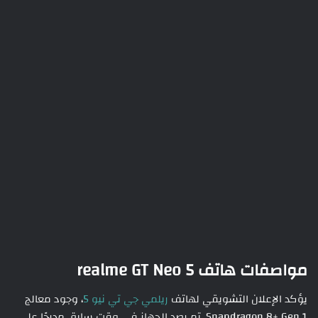
مواصفات هاتف realme GT Neo 5
يؤكد الإعلان التشويقي لهاتف
ريلمي جي تي نيو 5
، وجود معالج
Snapdragon 8+ Gen 1. تم رصد الجهاز في وقت سابق مدرجًا على