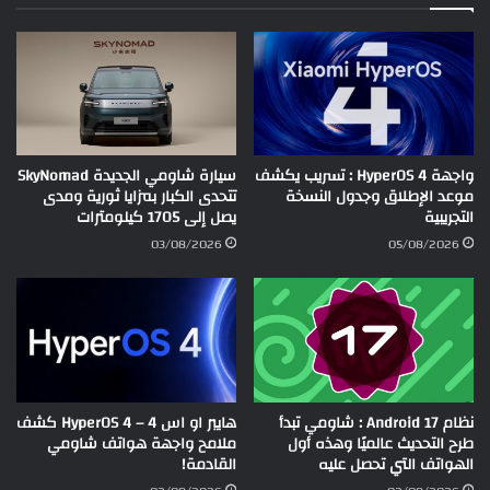
واجهة HyperOS 4 : تسريب يكشف
سيارة شاومي الجديدة SkyNomad
موعد الإطلاق وجدول النسخة
تتحدى الكبار بمزايا ثورية ومدى
التجريبية
يصل إلى 1705 كيلومترات
03/08/2026
05/08/2026
نظام Android 17 : شاومي تبدأ
هايبر او اس 4 – HyperOS 4 كشف
طرح التحديث عالميًا وهذه أول
ملامح واجهة هواتف شاومي
الهواتف التي تحصل عليه
القادمة!