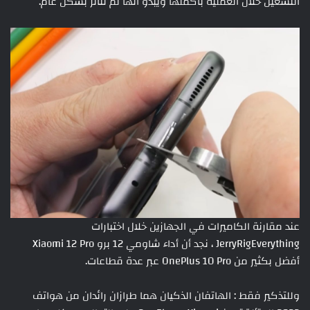
التشغيل خلال العملية بأكملها ويبدو أنها لم تتأثر بشكل عام.
عند مقارنة الكاميرات في الجهازين خلال اختبارات
JerryRigEverything ، نجد أن أداء شاومي 12 برو Xiaomi 12 Pro
أفضل بكثير من OnePlus 10 Pro عبر عدة قطاعات.
وللتذكير فقط : الهاتفان الذكيان هما طرازان رائدان من هواتف