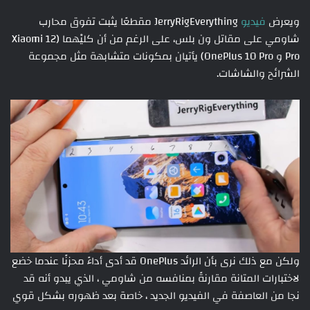
ويعرض
فيديو
JerryRigEverything مقطعًا يثبت تفوق محارب
شاومي على مقاتل ون بلس، على الرغم من أن كليْهما (Xiaomi 12
Pro و OnePlus 10 Pro) يأتيان بمكونات متشابهة مثل مجموعة
الشرائح والشاشات.
ولكن مع ذلك نرى بأن الرائد OnePlus قد أدى أداءً محزنًا عندما خضع
لاختبارات المتانة مقارنةً بمنافسه من شاومي ، الذي يبدو أنه قد
نجا من العاصفة في الفيديو الجديد ، خاصة بعد ظهوره بشكل قوي