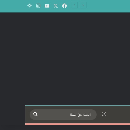
‫X
فيسبوك
‫YouTube
انستقرام
الوضع المظلم
الوضع المظلم
ابحث
عن