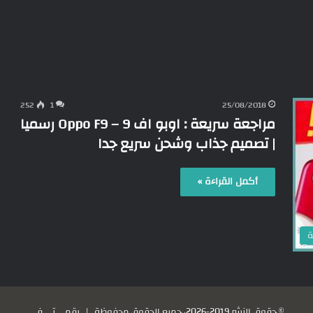
252
1
25/08/2018
مراجعة سريعة : اوبو اف 9 – Oppo F9 رسميا
| تصميم جذاب وشحن سريع جدا
أكمل القراءة »
ة
© حقوق النشر 2019-2026، جميع الحقوق محفوظة |
رقمي تي في