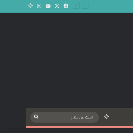
‫X
فيسبوك
‫YouTube
انستقرام
الوضع المظلم
الوضع المظلم
ابحث
عن