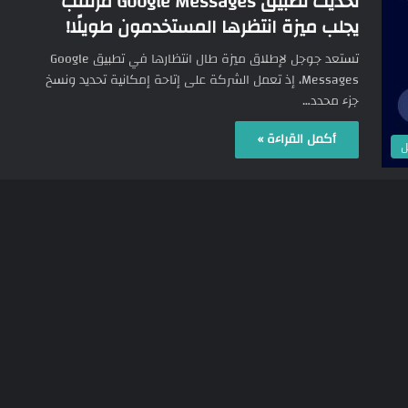
تحديث تطبيق Google Messages مرتقب
يجلب ميزة انتظرها المستخدمون طويلًا!
تستعد جوجل لإطلاق ميزة طال انتظارها في تطبيق Google
Messages، إذ تعمل الشركة على إتاحة إمكانية تحديد ونسخ
جزء محدد…
أكمل القراءة »
ل
547
15/11/2025
تطبيق رسائل جوجل Google Messages
يحصل على ميزة طال انتظارها!
أعلنت التقارير مؤخرًا عن قرب وصول ميزة طال انتظارها
لمستخدمي تطبيق الرسائل من جوجل Google Messages، وهي
القدرة على الإشارة…
أكمل القراءة »
ل