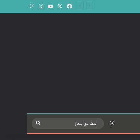
‫X
فيسبوك
‫YouTube
انستقرام
الوضع المظلم
الوضع المظلم
ابحث
عن