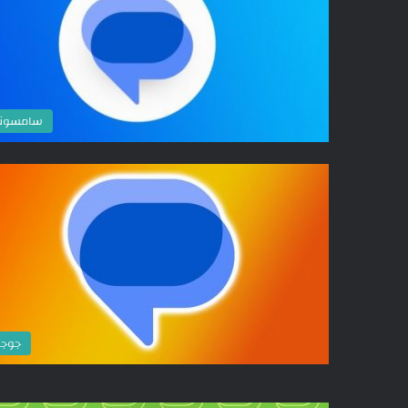
سامسون
جوج