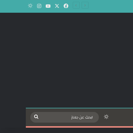
‫X
فيسبوك
‫YouTube
انستقرام
الوضع المظلم
الوضع المظلم
ابحث
عن