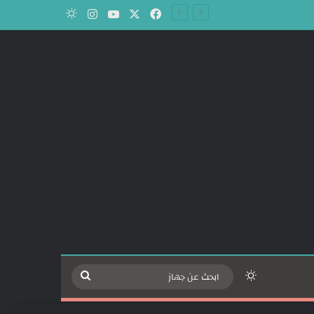
‫X
فيسبوك
‫YouTube
انستقرام
الوضع المظلم
الوضع المظلم
ابحث
عن