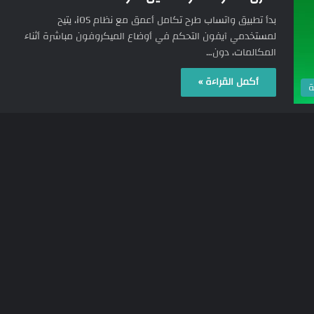
بدأ تطبيق واتساب طرح تكامل أعمق مع نظام iOS، يتيح
لمستخدمي آيفون التحكم في أوضاع الميكروفون مباشرة أثناء
المكالمات، دون…
أكمل القراءة »
ة
51
09/07/2026
واتساب يختبر ميزة شخصية قد تفاجئ
المستخدمين
يعمل تطبيق “واتساب” على تطوير ميزة جديدة لمستخدمي
نظام أندرويد تتيح عرض أعياد ميلاد جهات الاتصال القادمة، مع
إرسال تنبيه…
أكمل القراءة »
ة
64
04/07/2026