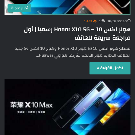
أخبار عاجلة
1٬457
1
18/07/2020
هونر اكس 10 – Honor X10 5G رسميا | أول
مراجعة سريعة للهاتف
مقطع هونر اكس 10 5g هونر Honor X10 وهونر 10 اكس 5g جديد
العلامة التجارية هونر التابعة لشركة هواوي Huawei…
أكمل القراءة »