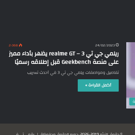
2٬368
24/02/2023
ريلمي جي تي 3 – realme GT يظهر بأداء مميز
على منصة Geekbench قبل إطلاقه رسميًا
تفاصيل ومواصفات ريلمي جي تي 3 في أحدث تسريب
أكمل القراءة »
ة
© حقوق النشر 2019-2026، جميع الحقوق محفوظة |
رقمي تي في