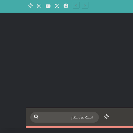
‫X
فيسبوك
‫YouTube
انستقرام
الوضع المظلم
الوضع المظلم
ابحث
عن