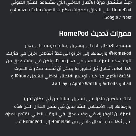
حيث ستشمل ميزة الاتصال الداخلي التي ستساعد المكبر الصوتي
HomePod على اللحاق بمميزات مكبرات الصوت Amazon Echo و
Google / Nest.
مميزات تحديث HomePod
سيسمح الاتصال الداخلي بتسجيل رسالة صوتية على جهاز
HomePod# وإرسالها إلى آخر أو إلى عدة أشخاص آخرين في منزلك.
تتوفر هذه الميزة بالفعل في جهاز Echo. ولكن في وقت لاحق من
هذا العام ، تحاول أبل تطوير ما يمكن أن تفعله مكبرات الصوت
الذكية الأخرى من خلال توسيع الاتصال الداخلي ليشمل iPhone و
iPad و AirPods و Apple Watch و CarPlay.
لذلك ستكون قادرًا على تسجيل رسالة من أي مكان تقريبًا
وإرسالها إلى الأشخاص المتواجدين في نفس المنزل. لكن هذه
الميزة لن تتوفر إلا في وقت لاحق. في الوقت الحالي، تقتصر الميزة
على أنها مجرد اتصال داخلي من HomePod إلى HomePod آخر.