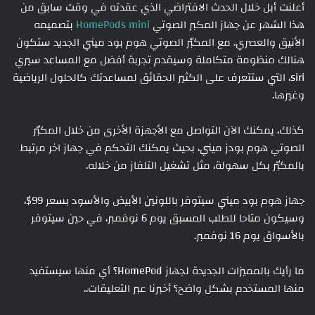
أعلنت أبل خلال الحدث الافتراضي الذي عقدته في وقت سابق من
هذا الشهر عن جهاز المكبر الصوتي
HomePods mini
بتصميمه
الأنيق والعصري. مع المكبّر الصوتي هوم بود ميني الجديد ستكون
هنالك منظومة متكاملة وسيقدم تجربة أفضل مع المساعد سيري
siri، التي ستتعرف على الكثير الحقائق لمساعدتك كالحلول الرياضية
وغيرها.
كذلك، يمكنك الآن التواصل مع الأجهزة الأخرى من خلال المكبّر
الصوتي هوم بودز ميني، بحيث يمكنك التحكم في جهاز آخر مرتبط
بالمكبّر بكل سهولة، مثل تشغيل التلفاز من خلاله.
جهاز هوم بود ميني سيتوفر باللونين الأبيض والأسود بسعر 99$،
وسيكون متاحا للطلب المسبق يوم 6 نوفمبر، في حين سيتوفر
بالأسواق يوم 16 نوفمبر.
ما رأيك بالمميزات الجديدة لجهاز HomePod؟ أي منها سيستفيد
منها المستخدم بشكل واضح؟ أخبرنا عبر التعليقات..