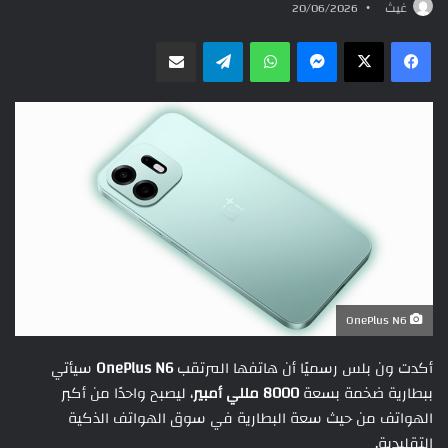
غيث
20/06/2026
ماسنجر
واتساب
تيلقرام
مشاركة عبر البريد
OnePlus N6
أكدت
ون بلس رسميًا أن هاتفها المرتقب
OnePlus N6
سيأتي
ببطارية ضخمة بسعة
8000 مللي أمبير
، ليصبح واحدًا من أكبر
الهواتف من حيث سعة البطارية في سوق الهواتف الذكية
التقليدية.