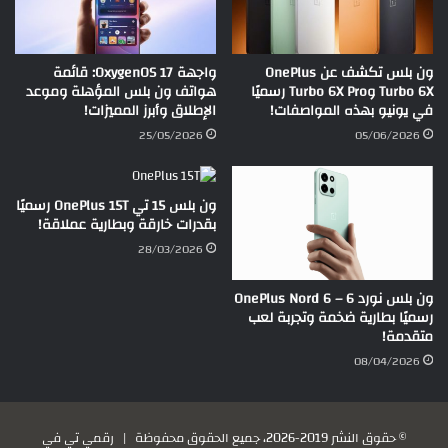
ون بلس تكشف عن OnePlus
واجهة OxygenOS 17: قائمة
Turbo 6X وTurbo 6X Pro رسميًا
هواتف ون بلس المؤهلة وموعد
في يونيو بهذه المواصفات!
الإطلاق وأبرز المميزات!
25/05/2026
05/06/2026
ون بلس 15 تي OnePlus 15T رسميًا
بقدرات خارقة وبطارية عملاقة!
28/03/2026
ون بلس نورد 6 – OnePlus Nord 6
رسميًا بطارية ضخمة وتجربة لعب
متقدمة!
08/04/2026
© حقوق النشر 2019-2026، جميع الحقوق محفوظة |
رقمي تي في