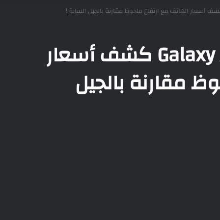
جالكسي اى 27 – Galaxy A27 كشف أسعار
وظ مقارنة بالجيل