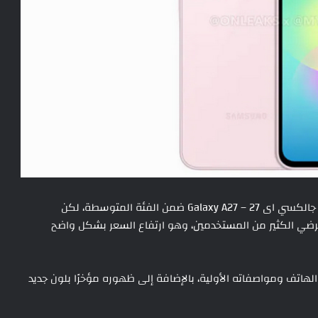
تستعد شركة سامسونج لإطلاق هاتفها الجديد سامسونج جالكسي اى 27 – Galaxy A27 ضمن الفئة المتوسطة، لكن
 يرضي الكثير من المستخدمين، وهو ارتفاع السعر بشكل واضح
اتف ومواصفاته الأولية، بالإضافة إلى ظهوره مؤخرًا بلون جديد