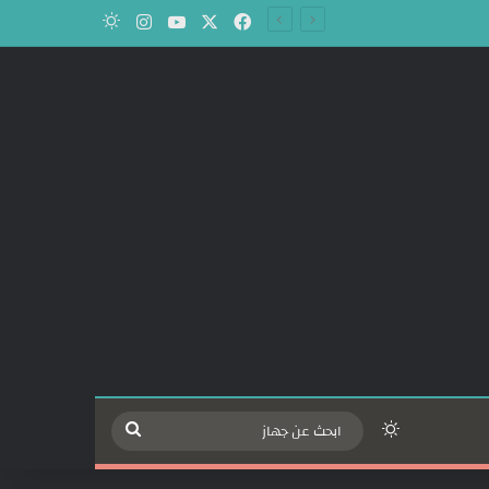
‫X
فيسبوك
‫YouTube
انستقرام
الوضع المظلم
الوضع المظلم
ابحث
عن