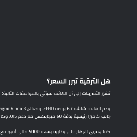
هل الترقية تبرر السعر؟
تشير التسريبات إلى أن الهاتف سيأتي بالمواصفات التالية:
جانب كاميرا رئيسية بدقة 50 ميجابكسل مع دعم OIS، وكاميرا أمامية بدقة 12 ميجابكسل.
كما يحتوي الجهاز على بطارية بسعة 5000 مللي أمبير مع شحن سريع بقوة 25 واط.