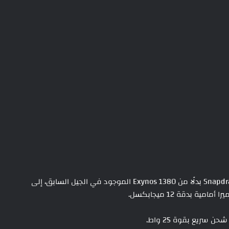
يضم الهاتف شاشة 6.7 بوصة FHD+، ومعالج Snapdragon 6 Gen 3 بدلًا من Exynos 1380 الموجود في الجيل السابق، إلى