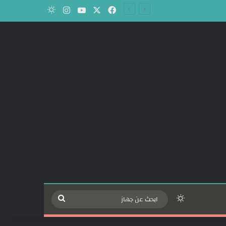
‫X
فيسبوك
‫YouTube
انستقرام
الوضع المظلم
الوضع المظلم
ابحث
عن