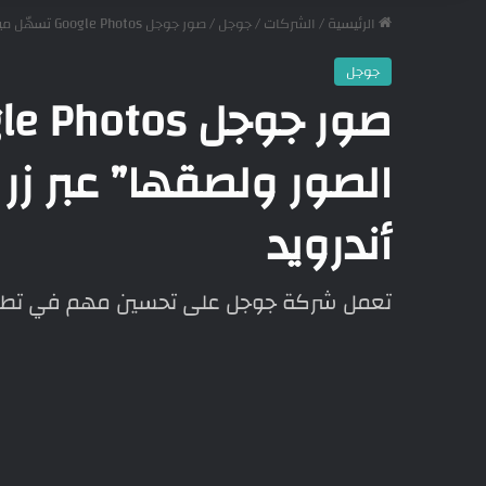
الرئيسية
/
الشركات
/
جوجل
/
صور جوجل Google Photos تسهّل ميزة “نسخ الصور ولصقها” عبر زر جديد داخل الواجهة على أندرويد
جوجل
الصور ولصقها” عبر زر
أندرويد
تعمل شركة جوجل على تحسين مهم في تطبيق الصور Google Photos عل