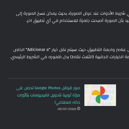
 زر “Copiar foto” بشكل مباشر في شريط الأدوات عند عرض الصورة، بحيث يمكن نسخ الصورة إلى
يد بأن الصورة أصبحت جاهزة للاستخدام في أي تطبيق آخر.
من أجل استيعاب هذا التغيير، تقوم جوجل بإعادة ترتيب بعض عناصر واجهة التطبيق، حيث سيتم نقل خيار “Adicionar a” الخاص
ة الخيارات الجانبية (الثلاث نقاط) بدل ظهوره في الشريط الرئيسي.
صور قوقل Google Photos تحصل على
ميزة ثورية لتحويل الفيديوهات بتأثيرات
ذكاء اصطناعي!
09/07/2026