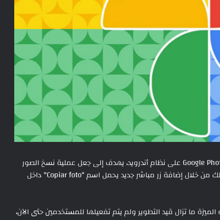
تعمل شركة جوجل على تحسين مهم في تطبيق الصور Google Photos على نظام أندرويد، يهدف إلى جعل عملية نسخ الصور
واستخدامها في التطبيقات الأخرى أسرع وأكثر وضوحًا، وذلك من خلال إضافة زر مباشر جديد يحمل اسم “Copiar foto” داخل
 7.79 من التطبيق، فإن هذه الميزة ما تزال قيد التطوير ولم يتم تفعيلها للمستخدمين حتى الآن،