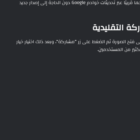
لكنها ظهرت داخل الكود البرمجي، ما يشير إلى احتمال طرحها قريبًا عبر تحديثات خوادم Google دون الحاجة إلى إصدار جديد
كة التقليدية
Google P، يحتاج المستخدم إلى فتح الصورة ثم الضغط على زر “مشاركة”، وبعد ذلك اختيار خيار
كثير من المستخدمين.