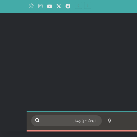
‫X
فيسبوك
‫YouTube
انستقرام
الوضع المظلم
الوضع المظلم
ابحث
عن