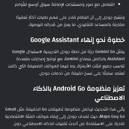
التعامل مع صور ومستندات لإضافة سياق أوسع للأوامر
وتشير جوجل إلى أن النظام قادر على فهم طلبات أكثر تعقيدًا
مقارنة بالمساعد التقليدي، ما يعزز من قدراته اليومية.
خطوة نحو إنهاء Google Assistant
يمثل Gemini Go جزءًا من خطة جوجل التدريجية لاستبدال Google
Assistant بالكامل بنماذج Gemini، مع توفير إصدارات متعددة
تناسب جميع فئات الأجهزة، بما فيها الهواتف الضعيفة التي كانت
تعتمد سابقًا على نسخ خفيفة من خدمات جوجل.
تعزيز منظومة Android Go بالذكاء
الاصطناعي
يأتي هذا التحديث ليكمل منظومة تطبيقات Go الخفيفة مثل Gmail
Go وMaps Go، حيث تهدف جوجل إلى إبقاء هواتف الفئة الاقتصادية
قادرة على الاستفادة من أحدث تقنيات الذكاء الاصطناعي دون